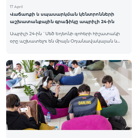
17 April
Վաճառքի և սպասարկման կենտրոնների
աշխատանքային գրաֆիկը ապրիլի 24-ին
Ապրիլի 24-ին `Մեծ Եղեռնի զոհերի հիշատակի
օրը աշխատելու են միայն Օդանավակայան և
Հյուսիսային Պողոտա Վաճառքի և սպասարկման
կենտրոնները բնականոն գրաֆիկով, այլ
Վաճառքի և սպասարկման կենտրոնները կլինեն
փակ։