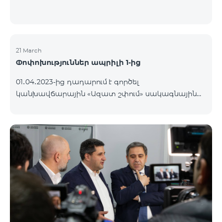
21 March
Փոփոխություններ ապրիլի 1-ից
01․04․2023-ից դադարում է գործել
կանխավճարային «Ազատ շփում» սակագնային
փաթեթը։ Նշված փաթեթի գործող
բաժանորդները կօգտվեն «Բի ֆրի 2900»
կանխավճարային սակագնային փաթեթից՝
առաջին ամիսն անվճար, երկրորդ ամսից սկսած
ամսավճարը կկազմի 2900 դրամ։ Փաթեթի
պայմաններին կարող եք ծանոթանալ այստեղ։