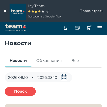
My Team
Просмотреть
4.1
Загрузить в Google Play
Новости
Новости
Объявления
Все
Поиск