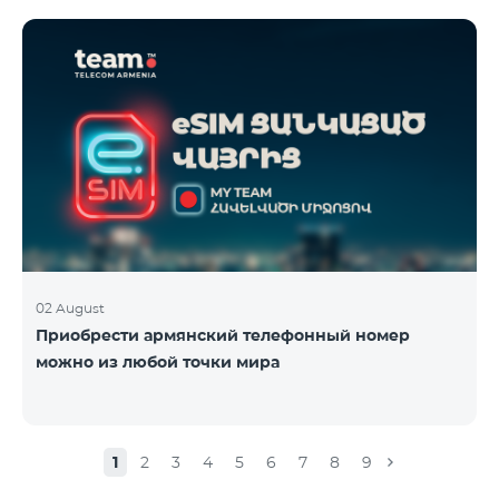
02 August
Приобрести армянский телефонный номер
можно из любой точки мира
1
2
3
4
5
6
7
8
9