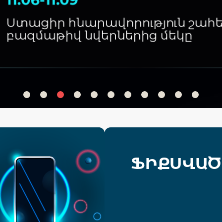
ՖԻՔՍՎԱԾ