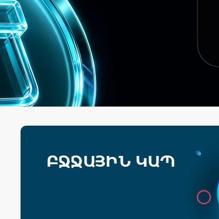
ԲՋՋԱՅԻՆ ԿԱՊ