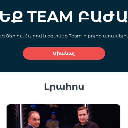
ՁԵՔ
TEAM
ԲԱԺԱ
եզ ձեր համարով և օգտվեք Team-ի բոլոր առավելութ
Միանալ
Լրահոս