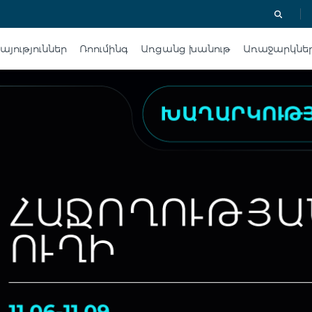
յություններ
Ռոումինգ
Առցանց խանութ
Առաջարկնե