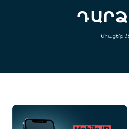
ԴԱՐ
Միացե՛ք մ