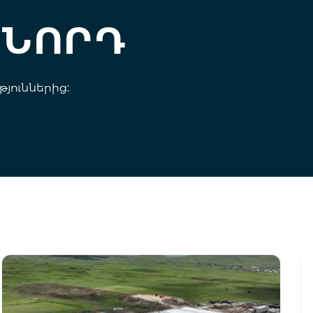
ՆՈՐԴ
յուններից: