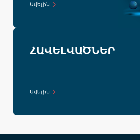
Ավելին
ՀԱՎԵԼՎԱԾՆԵՐ
Ավելին