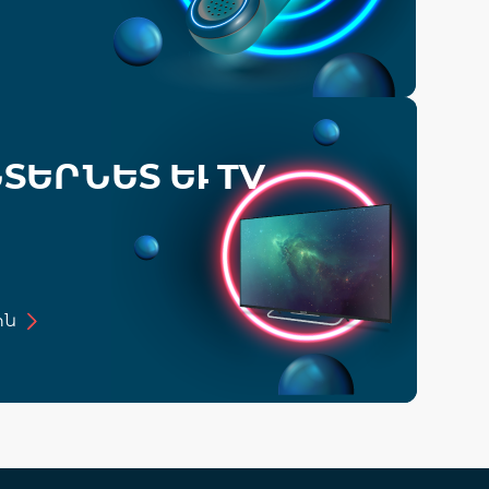
ՏԵՐՆԵՏ ԵՒ TV
ին