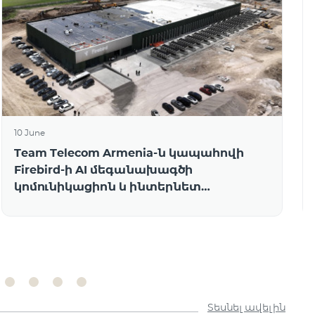
10 June
Team Telecom Armenia-ն կապահովի
Firebird-ի AI մեգանախագծի
կոմունիկացիոն և ինտերնետ
ենթակառուցվածքը
Տեսնել ավելին