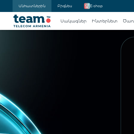
Անհատներին
Բիզնես
E-shop
Սակագներ
Ինտերնետ
Ծառա