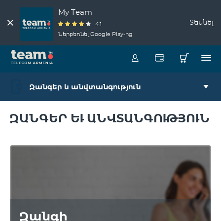
My Team
Տեսնել
4.1
Ներբեռնել Google Play-ից
Զանգեր և անվտանգություն
ԶԱՆԳԵՐ ԵՒ ԱՆՎՏԱՆԳՈՒԹՅՈՒՆ
Զանգի