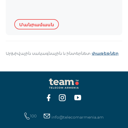
Մանրամասն
Արխիվային սակագնային և ինտերնետ
փաթեթներ
100
info@telecomarmenia.am