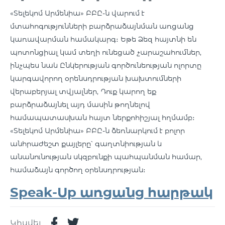
«Տելեկոմ Արմենիա» ԲԲԸ-ն վարում է
մտահոգությունների բարձրաձայնման առցանց
կառավարման համակարգ։ Եթե Ձեզ հայտնի են
պոտոնցիալ կամ տեղի ունեցած չարաշահումներ,
ինչպես նաև Ընկերության գործունեության ոլորտը
կարգավորող օրենսդրության խախտումների
վերաբերյալ տվյալներ, Դուք կարող եք
բարձրաձայնել այդ մասին թողնելով
համապատասխան հայտ ներքոհիշյալ հղմամբ։
«Տելեկոմ Արմենիա» ԲԲԸ-ն ձեռնարկում է բոլոր
անհրաժեշտ քայլերը՝ գաղտնիության և
անանունության սկզբունքի պահպանման համար,
համաձայն գործող օրենսդրության։
Speak-Up առցանց հարթակ
Կիսվել