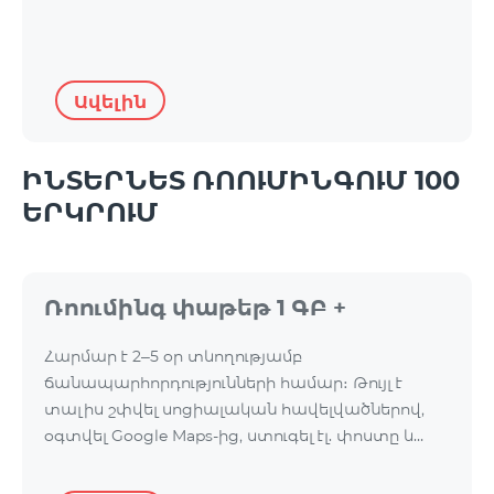
Ավելին
ԻՆՏԵՐՆԵՏ ՌՈՈՒՄԻՆԳՈՒՄ 100
ԵՐԿՐՈՒՄ
Ռոումինգ փաթեթ 1 ԳԲ +
Հարմար է 2–5 օր տևողությամբ
ճանապարհորդությունների համար։ Թույլ է
տալիս շփվել սոցիալական հավելվածներով,
օգտվել Google Maps-ից, ստուգել էլ. փոստը և…