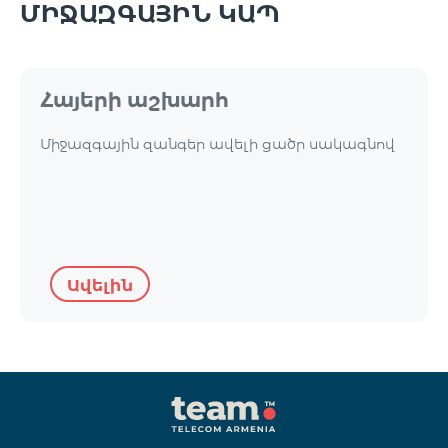
ՄԻՋԱԶԳԱՅԻՆ ԿԱՊ
Հայերի աշխարհ
Միջազգային զանգեր ավելի ցածր սակագնով
Ավելին