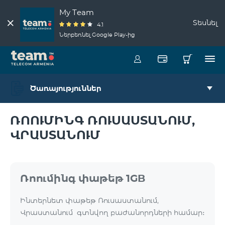
My Team
Տեսնել
4.1
Ներբեռնել Google Play-ից
Ծառայություններ
ՌՈՈՒՄԻՆԳ ՌՈՒՍԱՍՏԱՆՈՒՄ,
ՎՐԱՍՏԱՆՈՒՄ
Ռոումինգ փաթեթ 1GB
Ինտերնետ փաթեթ Ռուսաստանում,
Վրաստանում գտնվող բաժանորդների համար։