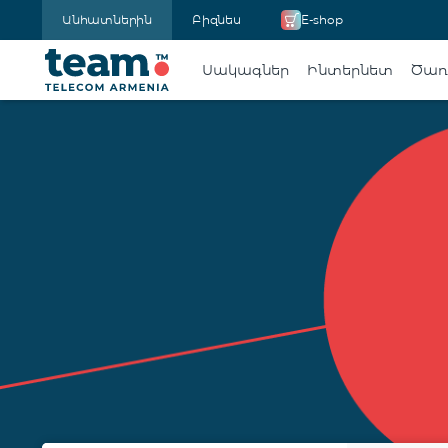
Անհատներին
Բիզնես
E-shop
Սակագներ
Ինտերնետ
Ծառա