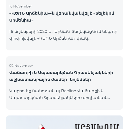
16 November
«ՎԵՈՆ Արմենիա»-ն վերանվանվել է «Տելեկոմ
Արմենիա»
16 նոյեմբերի 2020 թ., Երևան. Տեղեկացնում ենք, որ
փոփոխվել է «ՎԵՈՆ Արմենիա» փակ
բաժնետիրական ընկերության իրավաբանական
անվանումը․ ընկերության նոր անվանումն է
«Տելեկոմ Արմենիա» փակ բաժնետիրական
ընկերություն։ Անվանափոխությունը պետական
02 November
Վաճառքի և Սպասարկման Գրասենյակների
գրանցում է ստացել 2020 թ. նոյեմբերի 16-ին։
աշխատանքային ժամեր՝ նոյեմբեր
Կատարված փոփոխությունը որևէ կերպ չի
անդրադառնա ընկերության իրավունքների,
Կարող եք ծանոթանալ Beeline Վաճառքի և
պարտավորությունների և ծառայությունների
Սպասարկման Գրասենյակների արդիական
մատուցման վրա, որոնք շարունակելու են
աշխատանքային ժամերի հետ կայքի
իրականացվել նույն ծավալով։ Միաժամանակ
«Գրասենյակներ» բաժնում։
հայտնում ենք, որ կազմակերպությունը դ