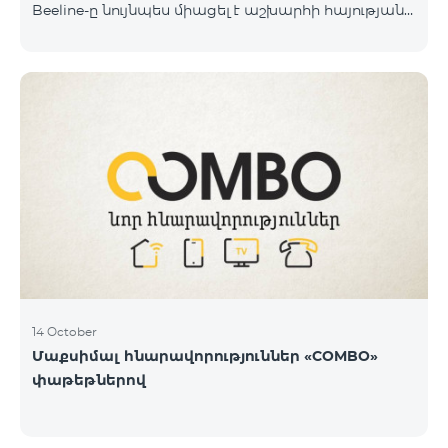
Beeline-ը նույնպես միացել է աշխարհի հայության
կողմից իրականացվող դրամահավաքին և
«Հայաստան» համահայկական հիմնադրամին
փոխանցել է 100 մլն դրամ: Նշենք, որ մինչ այդ
ընկերությունը հնարավորություն է տվել Արցախից
եկած մեր հայրենակիցներին 1 ամիս անվճար
օգտվել «BeeFree 1900» փաթեթից և իջեցրել է
ռոումինգի արժեքն Արցախում մինչև 5 դրամ։
«Պատերազմի առաջին իսկ օրվանից մենք՝
որպես կապի օպերատոր և որպես
հայաստանցիներ, փորձում ենք մաքսիմալ
14 October
Մաքսիմալ հնարավորություններ «COMBO»
փաթեթներով