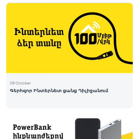
09 October
Գերհզոր Ինտերնետ ցանց Դիլիջանում