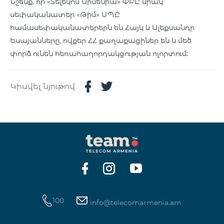
Նշենք, որ «Տելեկոմ Արմենիա» ՓԲԸ միակ
սեփականատեր «Թիմ» ՍՊԸ
համասեփականատերերն են Հայկ և Ալեքսանդր
Եսայանները, ովքեր ՀՀ քաղաքացիներ են և մեծ
փորձ ունեն հեռահաղորդակցության ոլորտում:
Կիսվել նյութով
100
info@telecomarmenia.am