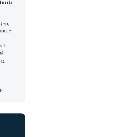
ջևան
վիր,
համար
al
ղչ
ք
cosmo*