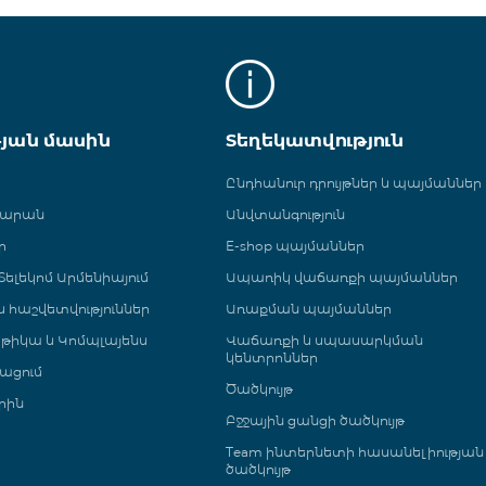
թյան մասին
Տեղեկատվություն
Ընդհանուր դրույթներ և պայմաններ
գարան
Անվտանգություն
ր
E-shop պայմաններ
ելեկոմ Արմենիայում
Ապառիկ վաճառքի պայմաններ
 և հաշվետվություններ
Առաքման պայմաններ
թիկա և Կոմպլայենս
Վաճառքի և սպասարկման
կենտրոններ
ացում
Ծածկույթ
րին
Բջջային ցանցի ծածկույթ
Team ինտերնետի հասանելիության
ծածկույթ