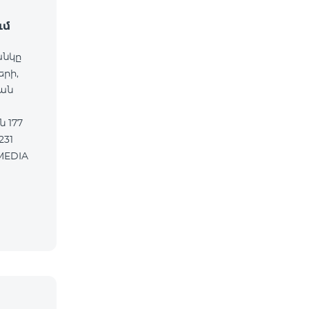
ւմ
անկը
երի,
ան