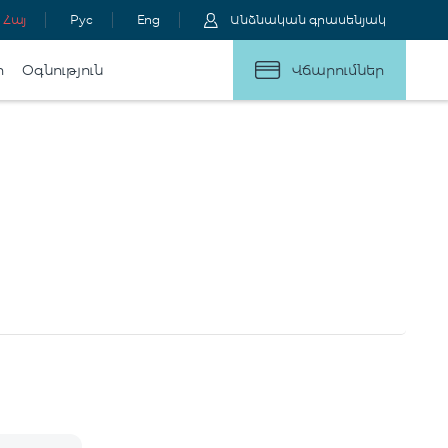
Հայ
Рус
Eng
Անձնական գրասենյակ
ր
Օգնություն
Վճարումներ