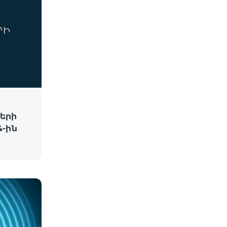
երի
-ին