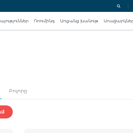
յություններ
Ռոումինգ
Առցանց խանութ
Առաջարկնե
Բոլորը
ւմ