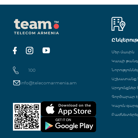
Ընկերու
Մեր մասին
Կապի թան
100
Նորություննե
Աշխատանք Տ
info@telecomarmenia.am
Արդյունքներ
Գործարար Է
Կայուն զարգ
Բաժնետերե