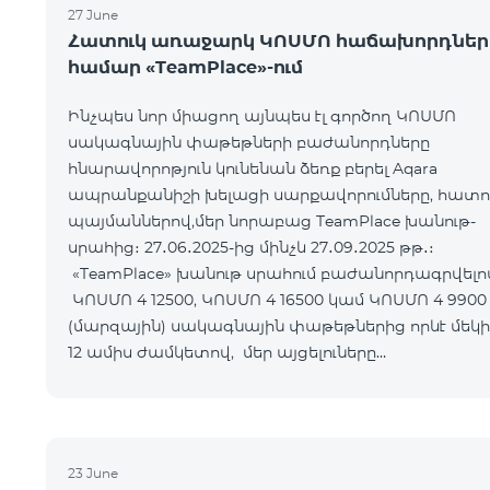
27 June
Հատուկ առաջարկ ԿՈՍՄՈ հաճախորդներ
համար «TeamPlace»-ում
Ինչպես նոր միացող այնպես էլ գործող ԿՈՍՄՈ
սակագնային փաթեթների բաժանորդները
հնարավորոթյուն կունենան ձեռք բերել Aqara
ապրանքանիշի խելացի սարքավորումները, հատո
պայմաններով,մեր նորաբաց TeamPlace խանութ-
սրահից։ 27․06․2025-ից մինչև 27․09․2025 թթ․։
«TeamPlace» խանութ սրահում բաժանորդագրվելո
ԿՈՍՄՈ 4 12500, ԿՈՍՄՈ 4 16500 կամ ԿՈՍՄՈ 4 9900
(մարզային) սակագնային փաթեթներից որևէ մեկի
12 ամիս ժամկետով, մեր այցելուները
հնարավորություն կստանան Ձեռք բերել SMART
սարքավորո
23 June