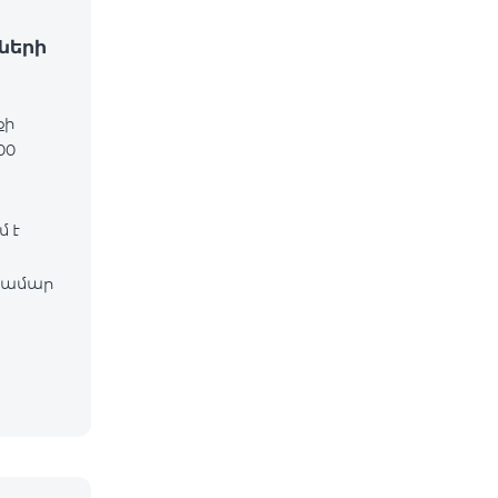
ների
քի
00
 է
համար