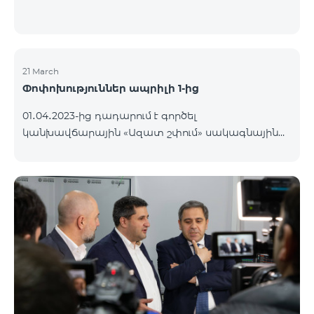
21 March
Փոփոխություններ ապրիլի 1-ից
01․04․2023-ից դադարում է գործել
կանխավճարային «Ազատ շփում» սակագնային
փաթեթը։ Նշված փաթեթի գործող
բաժանորդները կօգտվեն «Բի ֆրի 2900»
կանխավճարային սակագնային փաթեթից՝
առաջին ամիսն անվճար, երկրորդ ամսից սկսած
ամսավճարը կկազմի 2900 դրամ։ Փաթեթի
պայմաններին կարող եք ծանոթանալ այստեղ։