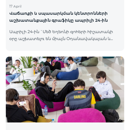
17 April
Վաճառքի և սպասարկման կենտրոնների
աշխատանքային գրաֆիկը ապրիլի 24-ին
Ապրիլի 24-ին `Մեծ Եղեռնի զոհերի հիշատակի
օրը աշխատելու են միայն Օդանավակայան և
Հյուսիսային Պողոտա Վաճառքի և սպասարկման
կենտրոնները բնականոն գրաֆիկով, այլ
Վաճառքի և սպասարկման կենտրոնները կլինեն
փակ։