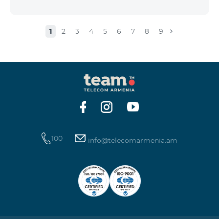
1
2
3
4
5
6
7
8
9
100
info@telecomarmenia.am