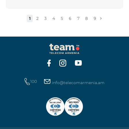
1
2
3
4
5
6
7
8
9
100
info@telecomarmenia.am