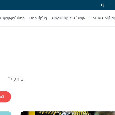
յություններ
Ռոումինգ
Առցանց խանութ
Առաջարկնե
Բոլորը
ւմ