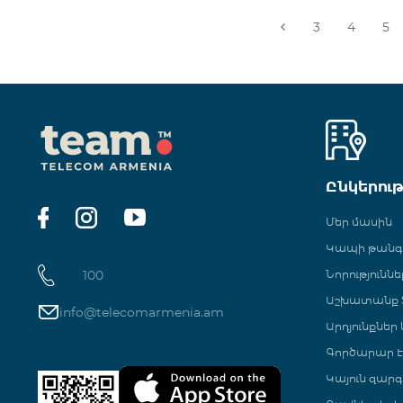
3
4
5
Ընկերու
Մեր մասին
Կապի թան
100
Նորություննե
Աշխատանք Տ
info@telecomarmenia.am
Արդյունքներ
Գործարար Է
Կայուն զարգ