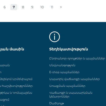
6
7
8
9
10
11
թյան մասին
Տեղեկատվություն
Ընդհանուր դրույթներ և պայմաններ
գարան
Անվտանգություն
ր
E-shop պայմաններ
ելեկոմ Արմենիայում
Ապառիկ վաճառքի պայմաններ
 և հաշվետվություններ
Առաքման պայմաններ
թիկա և Կոմպլայենս
Վաճառքի և սպասարկման
կենտրոններ
ացում
Ծածկույթ