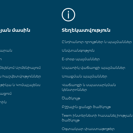
թյան մասին
Տեղեկատվություն
Ընդհանուր դրույթներ և պայմաններ
գարան
Անվտանգություն
ր
E-shop պայմաններ
ելեկոմ Արմենիայում
Ապառիկ վաճառքի պայմաններ
 և հաշվետվություններ
Առաքման պայմաններ
թիկա և Կոմպլայենս
Վաճառքի և սպասարկման
կենտրոններ
ացում
Ծածկույթ
րին
Բջջային ցանցի ծածկույթ
Team ինտերնետի հասանելիության
ծածկույթ
Օգտակար փաստաթղթեր