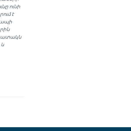
նը ունի
ում է
կապի
րին
նպատակն
 և