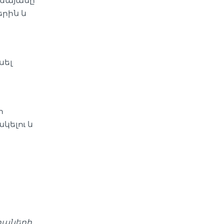
Եսայանը՝
երին և
սել
ի
կելու և
իաների