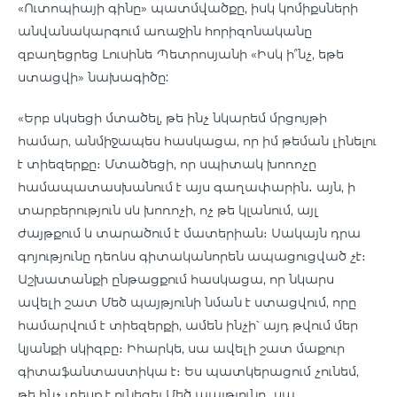
«Ուտոպիայի գինը» պատմվածքը, իսկ կոմիքսների
անվանակարգում առաջին հորիզոնականը
զբաղեցրեց Լուսինե Պետրոսյանի «Իսկ ի՞նչ, եթե
ստացվի» նախագիծը:
«Երբ սկսեցի մտածել, թե ինչ նկարեմ մրցույթի
համար, անմիջապես հասկացա, որ իմ թեման լինելու
է տիեզերքը։ Մտածեցի, որ սպիտակ խոռոչը
համապատասխանում է այս գաղափարին․ այն, ի
տարբերություն սև խոռոչի, ոչ թե կլանում, այլ
ժայթքում և տարածում է մատերիան։ Սակայն դրա
գոյությունը դեռևս գիտականորեն ապացուցված չէ։
Աշխատանքի ընթացքում հասկացա, որ նկարս
ավելի շատ Մեծ պայթյունի նման է ստացվում, որը
համարվում է տիեզերքի, ամեն ինչի՝ այդ թվում մեր
կյանքի սկիզբը։ Իհարկե, սա ավելի շատ մաքուր
գիտաֆանտաստիկա է։ Ես պատկերացում չունեմ,
թե ինչ տեսք է ունեցել Մեծ պայթյունը․ սա