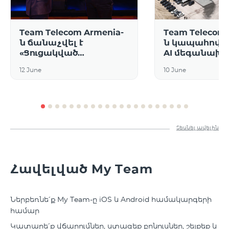
Team Telecom Armenia-
Team Telecom 
ն ճանաչվել է
ն կապահովի F
«Ցուցակված
AI մեգանախ
բաժնետոմսերի
կոմունիկացիո
12 June
10 June
շուկայում առաջատար
ինտերնետ
ոչ ֆինանսական
ենթակառուց
թողարկող
Տեսնել ավելին
Հավելված My Team
Ներբեռնե՛ք My Team-ը iOS և Android համակարգերի
համար
Կատարե՛ք վճարումներ, ստացեք բոնուսներ, շեյքեք և