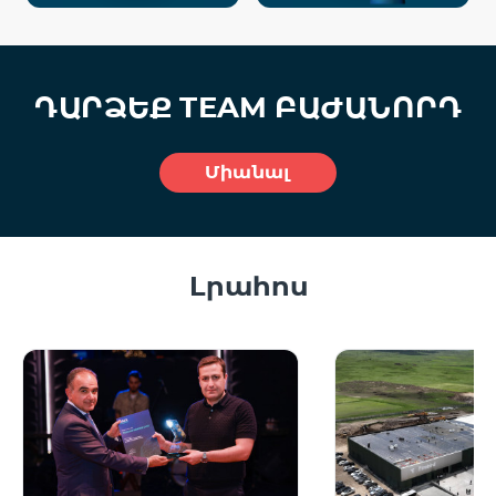
ԴԱՐՁԵՔ
TEAM
ԲԱԺԱՆՈՐԴ
Միանալ
Լրահոս