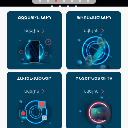
ԲՋՋԱՅԻՆ ԿԱՊ
ՖԻՔՍՎԱԾ ԿԱՊ
Ավելին
Ավելին
ՀԱՎԵԼՎԱԾՆԵՐ
ԻՆՏԵՐՆԵՏ ԵՒ TV
Ավելին
Ավելին