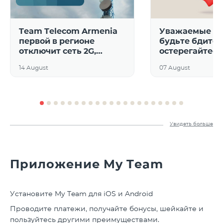
Team Telecom Armenia
Уважаемые аб
первой в регионе
будьте бдите
отключит сеть 2G,
остерегайтесь
заменив ее передовыми
мошенников!
14 August
07 August
технологиями․
Действует специальная
программа
предоставления новых
телефонов
Увидеть больше
Приложение My Team
Установите My Team для iOS и Android
Проводите платежи, получайте бонусы, шейкайте и
пользуйтесь другими преимуществами.