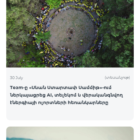
(տեսանյութ)
30 July
Team-ը «Սևան Ստարտափ Սամմիթ»-ում
ներկայացրեց AI, տելեկոմ և վերականգնվող
էներգիայի ոլորտների հեռանկարները