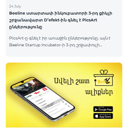
24 July
Beeline ստարտափ ինկուբատորի 3-րդ ցիկլի
շրջանավարտ D’efekt-ին գնել է PicsArt
ընկերությունը
PicsArt-ը գնել է իր առաջին ընկերությունը, այն է
Beeline Startup Incubator-ի 3-րդ շրջափուլի
շրջանավարտ՝ D'efekt հավելվածը։ D'efekt
հայկական ստարտափը հնարավորություն է
տալիս արհեստական բանականության շնորհիվ
ստեղծել տարատեսակ վիզուալ նյութեր։ Նշենք, որ
PicsArt-ն աշխարհում ամենամեծ հաջողության
հասած ստարտափներից է, որի ընդհանուր
ֆինանսավորումը կազմում է 54 միլիոն դոլար:
PicsArt-ի հնարավորություն է տալիս
օգտատերերին խմբագրել լուսանկարներ,
պատկերներ և տեսանյութեր։ D'efekt-ը
կենտրոնանում է վիդեո