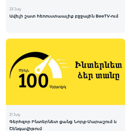
23 July
Ավելի շատ հեռուստաալիք բջջային BeeTV-ում
21 July
Գերհզոր Ինտերնետ ցանց Նորք-Մարաշում և
Շենգավիթում