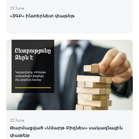
23 June
«3ԳԲ» ինտերնետ փաթեթ
22 June
Թարմացված «Սմարթ Բիզնես» սակագնային
փաթեթ