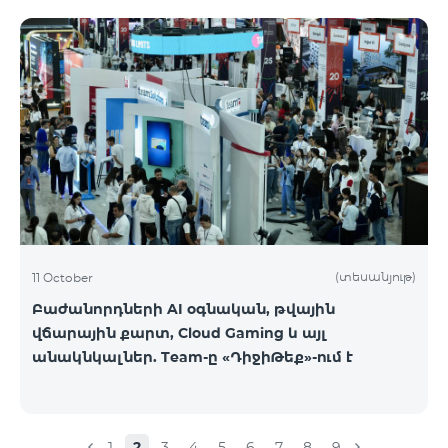
(տեսանյութ)
11 October
Բաժանորդների AI օգնական, թվային
վճարային քարտ, Cloud Gaming և այլ
անակնկալներ. Team-ը «ԴիջիԹեք»-ում է
1
2
3
4
5
6
7
8
9