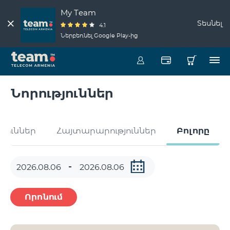
My Team
Տեսնել
4.1
Ներբեռնել Google Play-ից
Նորություններ
թյուններ
Հայտարարություններ
Բոլորը
Որոնում