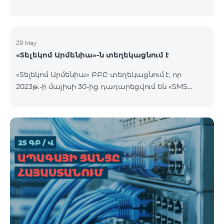
29 May
«Տելեկոմ Արմենիա»-ն տեղեկացնում է
«Տելեկոմ Արմենիա» ԲԲԸ տեղեկացնում է, որ
2023թ.-ի մայիսի 30-ից դադարեցվում են «SMS
փաթեթ» ծառայությունների նոր միացումները: