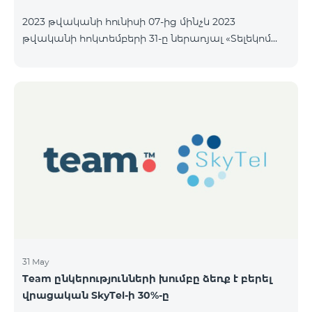
2023 թվականի հունիսի 07-ից մինչև 2023
թվականի հոկտեմբերի 31-ը ներառյալ «Տելեկոմ
Արմենիա» ԲԲ ընկերությունը հրապարակային
առաջարկի միջոցով նախատեսում է
տեղաբաշխել անվանական ոչ փաստաթղթային
բաժնետոմսերը հետևյալ պայմաններով.
ԹՈՂԱՐԿՈՂԸ «ՏԵԼԵԿՈՄ ԱՐՄԵՆԻԱ» ԲԲԸ ԴԱՍԸ
«Ա» դասի հասարակ բաժնետոմսեր ՔԱՆԱԿԸ
40,000,000 հատ ՄԵԿ ԲԱԺՆԵՏՈՄՍԻ ԳԻՆԸ 206 ՀՀ
դրամ ՏԵՂԱԲԱՇԽՄԱՆ ԸՆԴՀԱՆՈՒՐ ԾԱՎԱԼԸ
8,240,000,000 ՀՀ դրամ ՁԵՌՔԲԵՐՄԱՆ
ՆՎԱԶԱԳՈՒՅՆ ՔԱՆԱԿԸ
31 May
Team ընկերությունների խումբը ձեռք է բերել
վրացական SkyTel-ի 30%-ը