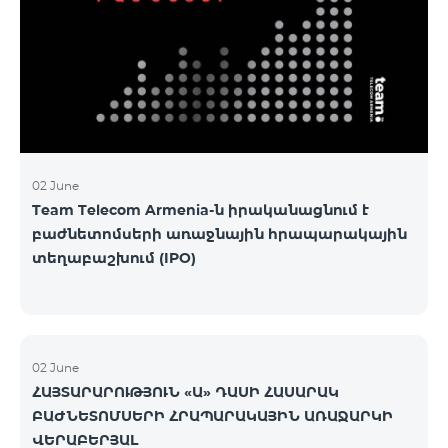
02 June
Team Telecom Armenia-ն իրականացնում է
բաժնետոմսերի առաջնային հրապարակային
տեղաբաշխում (IPO)
02 June
ՀԱՅՏԱՐԱՐՈՒԹՅՈՒՆ «Ա» ԴԱՍԻ ՀԱՍԱՐԱԿ
ԲԱԺՆԵՏՈՄՍԵՐԻ ՀՐԱՊԱՐԱԿԱՅԻՆ ԱՌԱՋԱՐԿԻ
ՎԵՐԱԲԵՐՅԱԼ