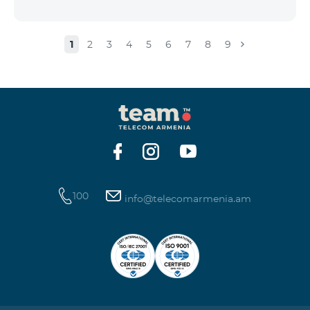
1
2
3
4
5
6
7
8
9
100
info@telecomarmenia.am