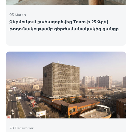
03 March
Ջերմուկում շահագործվեց Team-ի 25 Գբ/վ
թողունակությամբ գերժամանակակից ցանցը
28 December