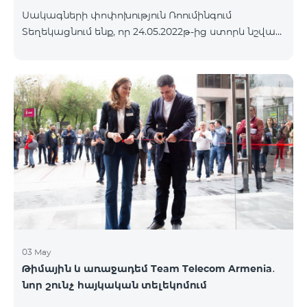
Սակագների փոփոխություն Ռոումինգում
Տեղեկացնում ենք, որ 24.05.2022թ-ից ստորև նշված
երկրներում գործելու են նոր ռոումինգ սակագներ՝
Մուտքային զանգեր՝ 800 դրամ/րոպե Ելքային
զանգեր դեպի Հայաստան՝ 2500 դրամ/րոպե
Ելքային զանգեր Միջազգային՝ 2500 դրամ/րոպե
Ելքային զանգեր տեղական՝ 800 դրամ/րոպե SMS՝
500 դրամ Ինտերնետ՝ 8000 դրամ/ՄԲ Երկրների
ցանկ՝ Անգոլա, Բերմուդյան կղզիներ, Բահամյան
կղզիներ, Բուրկինա Ֆասո, Դոմինիկյան
Հանրապետություն, Կաբո Վերդե, Կուբա,
Հասարակածային Գվինեա, Եթովպիա, Գամբիա,
Գվինեա
03 May
Թիմային և առաջադեմ Team Telecom Armenia․
նոր շունչ հայկական տելեկոմում