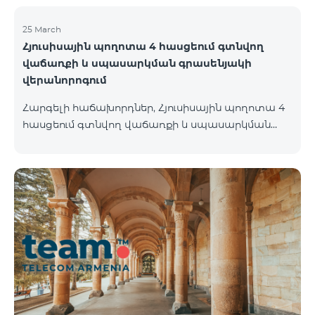
ների անվանումը փոխվել է «Be Free»-ի:
25 March
Հյուսիսային պողոտա 4 հասցեում գտնվող
վաճառքի և սպասարկման գրասենյակի
վերանորոգում
Հարգելի հաճախորդներ, Հյուսիսային պողոտա 4
հասցեում գտնվող վաճառքի և սպասարկման
գրասենյակը 26.03.2022-ից փակ է լինելու
վերանորոգման նպատակով և կվերսկսի
աշխատանքը 01.05.2022-ից։ Հայցում ենք ձեր
ներողամտությունը։ Հարցերի դեպքում
զանգահարեք 100 կամ մոտեցեք մոտակա
գրասենյակներ ` Ամիրյան 3 ( Երկ-Կիրակի 09:00-
24:00 ) 900 մետր 12 րոպե Աբովյան 21 ( Երկ-
Կիրակի 09:00-24:00 ) 700 մետր – 10 րոպե Բոլոր
վաճառքի և սպասարկման գրասենյակների
հասցեներին, ինչպես նաև աշխատանքային ժամե