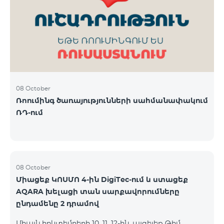
ԿՈՍՄՈ 3 TV փաթեթը․ Ինտերնետ. Մինչև 50 Մբիթ/
վ արագություն։ TV. Մինչև 80 TV ալիք՝ TeamTv
Smart հավելվածով Ֆիքսված հեռախոսակապ.
180 րոպե դեպի Team ֆիքսված ցանց։ Սույն
սակագնային փաթեթում ներառվա
08 October
Ռոումինգ ծառայությունների սահմանափակում
ՌԴ-ում
08 October
Միացեք ԿՈՍՄՈ 4-ին DigiTec-ում և ստացեք
AQARA խելացի տան սարքավորումները
ընդամենը 2 դրամով
Միայն հոկտեմբերի 10, 11, 12-ին, այցելեք Թիմ