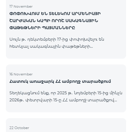
17 November
ՓՈՓՈԽՎՈՒՄ ԵՆ ՏԵԼԵԿՈՄ ԱՐՄԵՆԻԱՅԻ
ՇԱՐԺԱԿԱՆ ԿԱՊԻ ՈՐՈՇ ՍԱԿԱԳՆԱՅԻՆ
ՓԱԹԵԹՆԵՐԻ ՊԱՅՄԱՆՆԵՐԸ
Սույն թ․ դեկտեմբերի 17-ից փոփոխվելու են
հետևյալ սակագնային փաթեթների
պայմանները՝ Կանխավճարային «Be Free 2000»
սակագնային փաթեթը կվերանվանվի «Be Free
2300», որի ամսավճարը կկազմի 2300 դրամ`
նախկին 2000 դրամի փոխարեն։ Բաժանորդները
16 November
Հատուկ առաջարկ ՀՀ ամբողջ տարածքում
կստանան 600 րոպե դեպի ՀՀ բոլոր ցանցեր, ԱՄՆ,
Կանադա, ՌԴ Beeline, Tele2` նախկին 300-ի
Տեղեկացնում ենք, որ 2025 թ․ նոյեմբերի 15-ից մինչև
փոխարեն և 14 ԳԲ ինտերնետ` նախկին 7 ԳԲ-ի
2026թ․ փետրվարի 15-ը ՀՀ ամբողջ տարածքով
փոխարեն։ Կանխավճարային «Be Free 3000»
(բացառությամբ՝ Կապան, Գորիս, Նոյեմբերյան,
սակագնային փաթեթը կվերանվանվի «Be Free
Հրազդան, Սևան և Ճամբարակ քաղաքների)
3200», որի ամսավճարը կկազմի 3200 դրամ`
ԿՈՍՄՈ 4 12500, ԿՈՍՄՈ 4 16500, ԿՈՍՄՈ 4
նախկին 3000 դրամի փոխարեն։ Բա
9900 մարզային և ԿՈՄԲՈ 4 9900 փաթեթները`
22 October