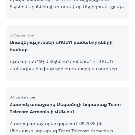
Տելեկոմ Արմենիայի տաղավար Մերիդիան Էքսպո
Կենտրոնում՝ միացեք ԿՈՍՄՈ 4 12500, ԿՈՍՄՈ 4
16500 կամ ԿՈՍՄՈ 4 Մարզային 9900 սակագնային
փաթեթներից որևէ մեկին 12 ամիս
բաժանորդագրությամբ և ստացեք
30 September
Առավելություններ ԿՈՍՄՈ բաժանորդների
հնարավորություն ձեռք բերել AQARA Խելացի Տան
համար
համակարգերը ընդամենը 2 դրամով․ AQARA
Խելացի Տեսախցիկ E1 (Smart Camera E1) AQARA
Եթե արդեն "Թիմ Տելեկոմ Արմենիա"-ի ԿՈՍՄՈ
Ղեկավարման Սարք M100 (Hub M100) Միանալու
սակագնային փաթեթի բաժանորդ ես օգտվիր
համար պարզապես պետք է անձնագրով
հատուկ առաջարկից տան խելացի
մոտենալ տաղավար։ Առաջարկը գործում է միայն
սարքավորումների համար։ Ավտոմատացրու
նոր միացող բաժանորդ
լուսովորությունը, ջեռուցումը, անվտանգությունը՝
մեկ հպումով ու անսպառ ինտերնետով Smart
04 September
Հատուկ առաջարկ Մեգամոլի նորաբաց Team
Place-ի Aqara սարքավորումներով։ ԿՈՍՄՈ
Telecom Armenia-ի ՎՍԿ-ում
ծառայությունների փաթեթների գործող բոլոր
բաժանորդները ունեն հնարավորություն ձեռք
Հատուկ առաջարկը գործում է 09.2025-ին
բերելու Aqara ապրանքանիշի խելացի
Մեգամոլի նորաբաց Team Telecom Armenia-ի
սարքավորումները հատուկ պայմաններով։