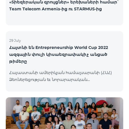
«Տիեզերական զրույցներ» երեխաների համար՝
Team Telecom Armenia-ից ու STARMUS-ից
29 July
Հայտնի են Entrepreneurship World Cup 2022
ազգային փուլի կիսաեզրափակիչ անցած
թիմերը
Հայաստանի ամերիկյան համալսարանի (ՀԱՀ)
Ձեռներեցության եւ նորարարական
տեխնոլոգիաների կենտրոնը (EPIC) հայտարարել է
մրցույթի կիսաեզրափակիչ փուլ անցած
մասնակից թիմերին։ Ավելի քան 110 թիմերից 99-ը
հաղթահարել են նախնական փուլը, իսկ 34-ն
անցել են կիսաեզրափակիչ փուլ։ Ընտրությունն
իրականացվել է 48 մասնագետների կողմից,
որոնք յուրաքանչյուր հայտ ուսումնասիրել և