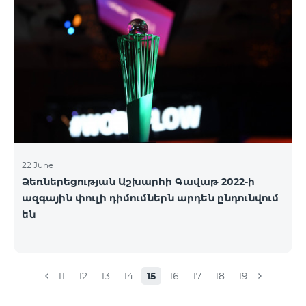
22 June
Ձեռներեցության Աշխարհի Գավաթ 2022-ի
ազգային փուլի դիմումներն արդեն ընդունվում
են
11
12
13
14
15
16
17
18
19