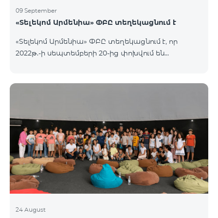
09 September
«Տելեկոմ Արմենիա» ՓԲԸ տեղեկացնում է
«Տելեկոմ Արմենիա» ՓԲԸ տեղեկացնում է, որ
2022թ.-ի սեպտեմբերի 20-ից փոխվում են
արխիվային «Զանգառատ», «Հարմար», «Ռեմիքս»
կանխավճարային սակագնային փաթեթների՝
տեղական ելքային զանգերի տևողության
հաշվարկման պայմանները։ Մանրամասն՝
https://www.telecomarmenia.am/hy/mobile-
tariffs/archive/
24 August