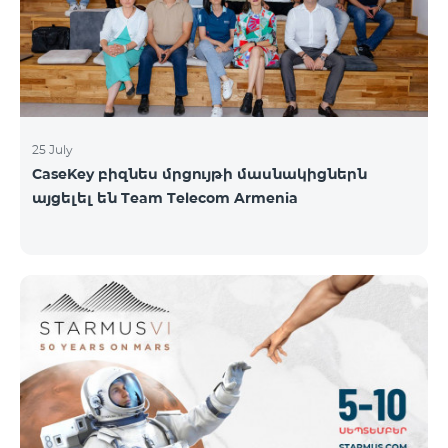
գնահատել են՝ ըստ EWC-ի միջազգային
գնահատման ստանդարտների։ EWC մրցույթի
ազգային կիսաեզրափակիչը կանցկացվի
օգոստոսի 1-ին և 2-ին։ Կանխատեսվում է
25 July
CaseKey բիզնես մրցույթի մասնակիցներն
այցելել են Team Telecom Armenia