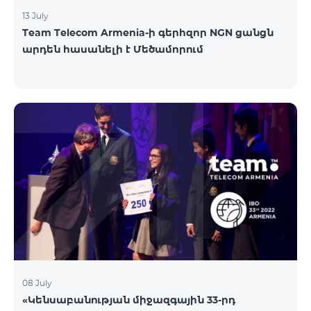
13 July
Team Telecom Armenia-ի գերհզոր NGN ցանցն
արդեն հասանելի է Մեծամորում
08 July
«Կենսաբանության միջազգային 33-րդ