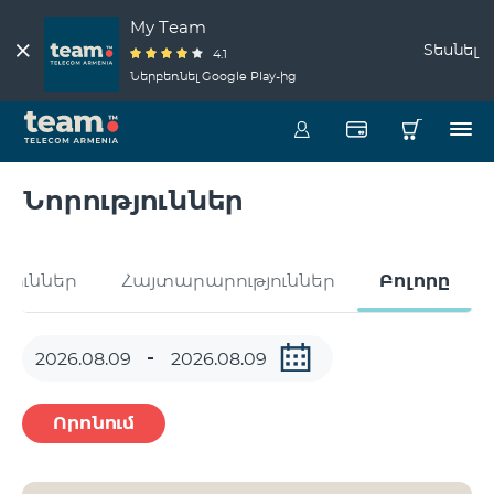
My Team
Տեսնել
4.1
Ներբեռնել Google Play-ից
Նորություններ
թյուններ
Հայտարարություններ
Բոլորը
Որոնում