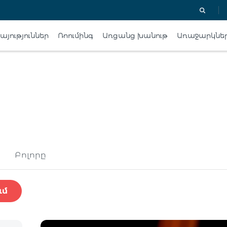
յություններ
Ռոումինգ
Առցանց խանութ
Առաջարկնե
Բոլորը
ւմ