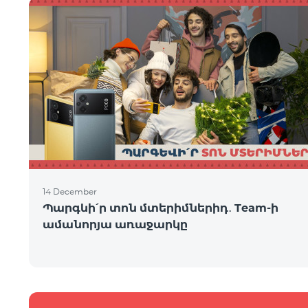
14 December
Պարգևի՛ր տոն մտերիմներիդ․ Team-ի
ամանորյա առաջարկը