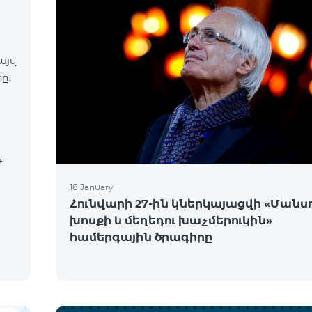
այվ
ը։
18 January
Հունվարի 27-ին կներկայացվի «Մանսո
խոսքի և մեղեդու խաչմերուկին»
համերգային ծրագիրը