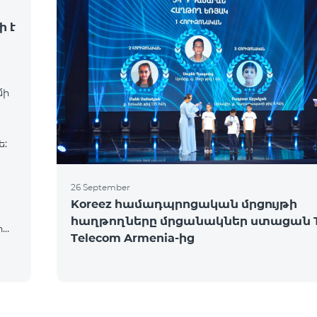
ի է
մի
ե:
26 September
Koreez համադպրոցական մրցույթի
հաղթողները մրցանակներ ստացան 
իա,
Telecom Armenia-ից