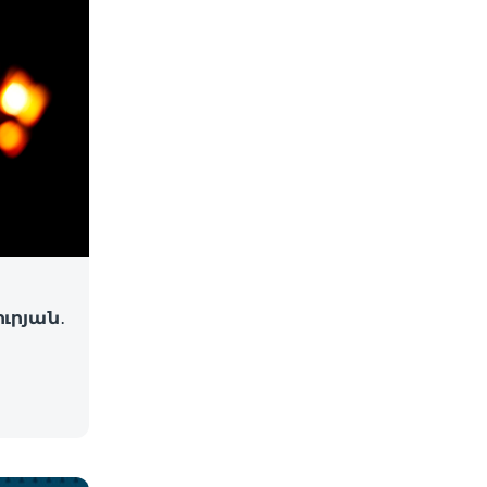
ւրյան․