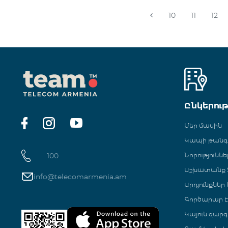
10
11
12
Ընկերու
Մեր մասին
Կապի թան
100
Նորություննե
Աշխատանք Տ
info@telecomarmenia.am
Արդյունքներ
Գործարար Է
Կայուն զարգ