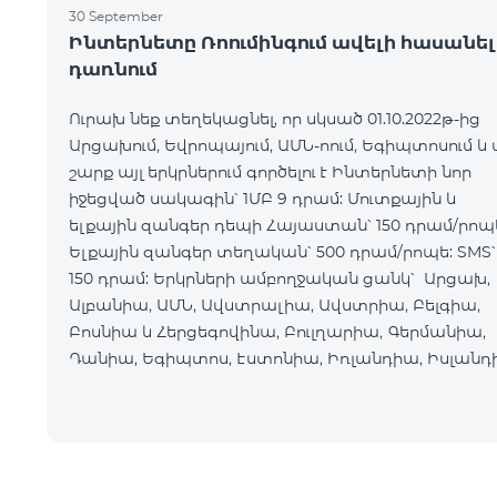
30 September
Ինտերնետը Ռոումինգում ավելի հասանել
դառնում
Ուրախ նեք տեղեկացնել, որ սկսած 01.10.2022թ-ից
Արցախում, Եվրոպայում, ԱՄՆ-ոում, Եգիպտոսում և 
շարք այլ երկրներում գործելու է Ինտերնետի նոր
իջեցված սակագին՝ 1ՄԲ 9 դրամ: Մուտքային և
ելքային զանգեր դեպի Հայաստան՝ 150 դրամ/րոպ
Ելքային զանգեր տեղական՝ 500 դրամ/րոպե: SMS՝
150 դրամ: Երկրների ամբողջական ցանկ՝ Արցախ,
Ալբանիա, ԱՄՆ, Ավստրալիա, Ավստրիա, Բելգիա,
Բոսնիա և Հերցեգովինա, Բուլղարիա, Գերմանիա,
Դանիա, Եգիպտոս, Էստոնիա, Իռլանդիա, Իսլանդ
Իսպանիա, Իտալիա, Լատվիա, Լեհաստան,
Լիխտենշտեյն,