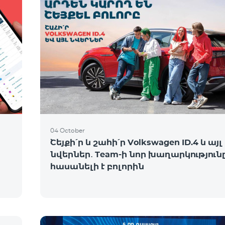
04 October
Շեյքի՛ր և շահի՛ր Volkswagen ID.4 և այլ
նվերներ․ Team-ի նոր խաղարկություն
հասանելի է բոլորին