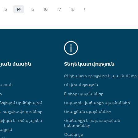
13
14
15
16
17
18
թյան մասին
Տեղեկատվություն
Ընդհանուր դրույթներ և պայմաններ
գարան
Անվտանգություն
ր
E-shop պայմաններ
ելեկոմ Արմենիայում
Ապառիկ վաճառքի պայմաններ
 և հաշվետվություններ
Առաքման պայմաններ
թիկա և Կոմպլայենս
Վաճառքի և սպասարկման
կենտրոններ
ացում
Ծածկույթ