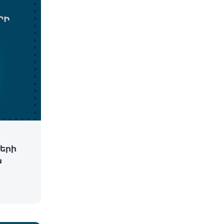
երի
ն