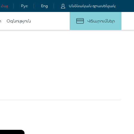
Հայ
Рус
Eng
Անձնական գրասենյակ
ր
Օգնություն
Վճարումներ