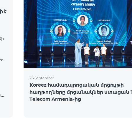
ի է
մի
ե:
26 September
Koreez համադպրոցական մրցույթի
հաղթողները մրցանակներ ստացան 
իա,
Telecom Armenia-ից