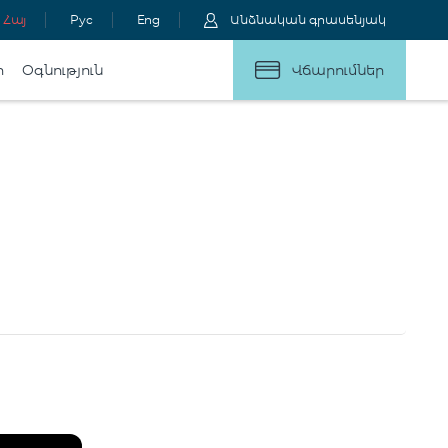
Հայ
Рус
Eng
Անձնական գրասենյակ
ր
Օգնություն
Վճարումներ