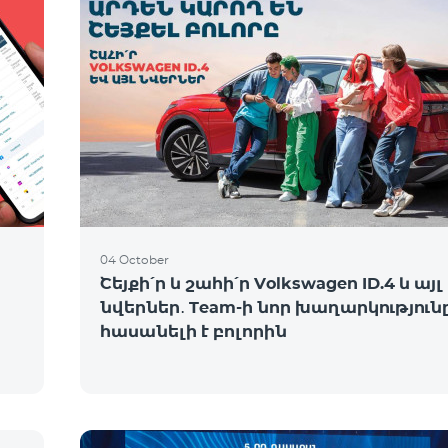
04 October
Շեյքի՛ր և շահի՛ր Volkswagen ID.4 և այլ
նվերներ․ Team-ի նոր խաղարկություն
հասանելի է բոլորին