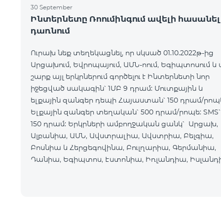
30 September
Ինտերնետը Ռոումինգում ավելի հասանել
դառնում
Ուրախ նեք տեղեկացնել, որ սկսած 01.10.2022թ-ից
Արցախում, Եվրոպայում, ԱՄՆ-ոում, Եգիպտոսում և 
շարք այլ երկրներում գործելու է Ինտերնետի նոր
իջեցված սակագին՝ 1ՄԲ 9 դրամ: Մուտքային և
ելքային զանգեր դեպի Հայաստան՝ 150 դրամ/րոպ
Ելքային զանգեր տեղական՝ 500 դրամ/րոպե: SMS՝
150 դրամ: Երկրների ամբողջական ցանկ՝ Արցախ,
Ալբանիա, ԱՄՆ, Ավստրալիա, Ավստրիա, Բելգիա,
Բոսնիա և Հերցեգովինա, Բուլղարիա, Գերմանիա,
Դանիա, Եգիպտոս, Էստոնիա, Իռլանդիա, Իսլանդ
Իսպանիա, Իտալիա, Լատվիա, Լեհաստան,
Լիխտենշտեյն,