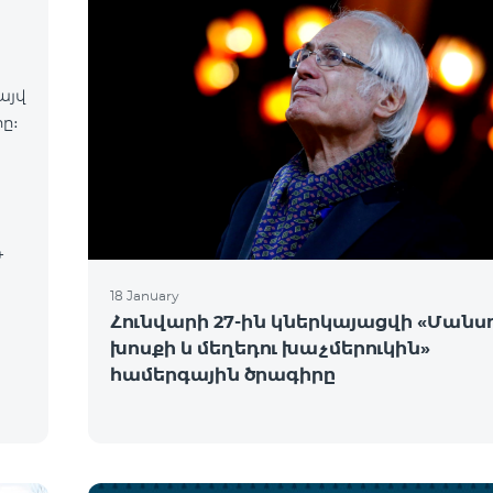
այվ
ը։
18 January
Հունվարի 27-ին կներկայացվի «Մանսո
խոսքի և մեղեդու խաչմերուկին»
համերգային ծրագիրը