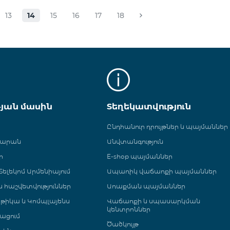
13
14
15
16
17
18
թյան մասին
Տեղեկատվություն
Ընդհանուր դրույթներ և պայմաններ
գարան
Անվտանգություն
ր
E-shop պայմաններ
ելեկոմ Արմենիայում
Ապառիկ վաճառքի պայմաններ
 և հաշվետվություններ
Առաքման պայմաններ
թիկա և Կոմպլայենս
Վաճառքի և սպասարկման
կենտրոններ
ացում
Ծածկույթ