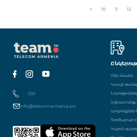
10
11
12
Ընկերու
Մեր մասին
Կապի թան
100
Նորություննե
Աշխատանք Տ
info@telecomarmenia.am
Արդյունքներ
Գործարար Է
Կայուն զարգ