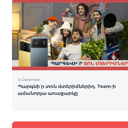
14 December
Պարգևի՛ր տոն մտերիմներիդ․ Team-ի
ամանորյա առաջարկը