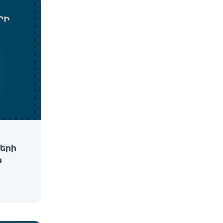
երի
ն