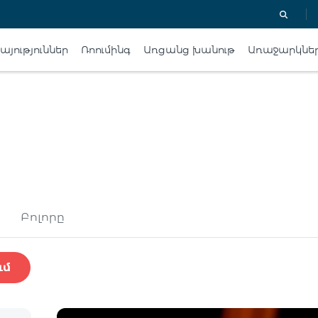
յություններ
Ռոումինգ
Առցանց խանութ
Առաջարկնե
Բոլորը
ւմ