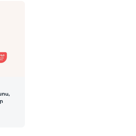
խոս,
ր