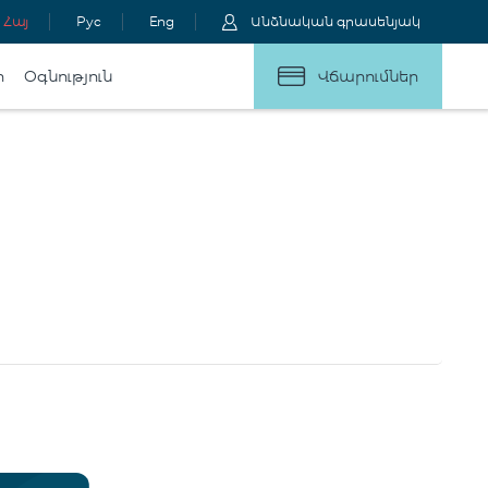
Հայ
Рус
Eng
Անձնական գրասենյակ
ր
Օգնություն
Վճարումներ