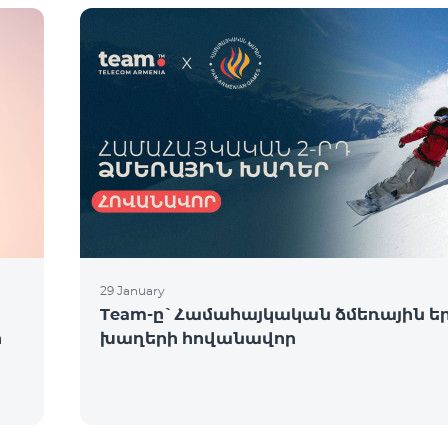
29 January
Team-ը`Համահայկական ձմեռային ե
ի
խաղերի հովանավոր