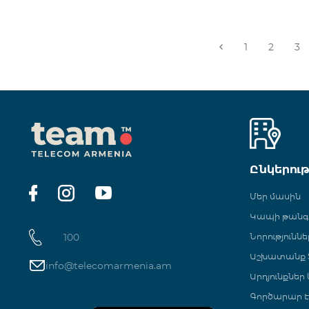
1
2
3
Ընկերու
Մեր մասին
Կապի թան
100
Նորություննե
Աշխատանք Տ
info@telecomarmenia.am
Արդյունքներ
Գործարար Է