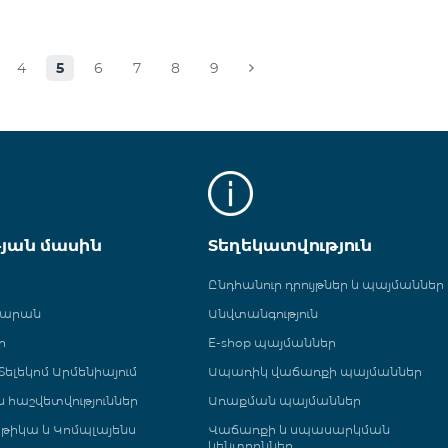
4
5
6
7
8
9
թյան մասին
Տեղեկատվություն
Ընդհանուր դրույթներ և պայմաններ
գարան
Անվտանգություն
ր
E-shop պայմաններ
ելեկոմ Արմենիայում
Ապառիկ վաճառքի պայմաններ
 և հաշվետվություններ
Առաքման պայմաններ
թիկա և Կոմպլայենս
Վաճառքի և սպասարկման
կենտրոններ