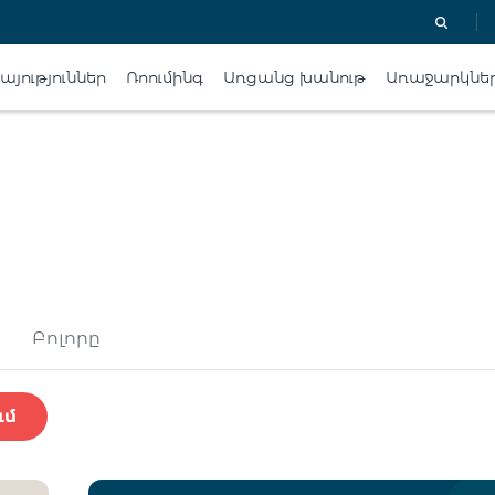
յություններ
Ռոումինգ
Առցանց խանութ
Առաջարկնե
Բոլորը
ւմ