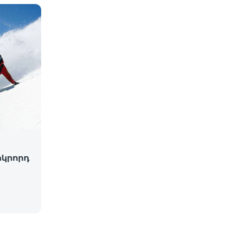
րկրորդ