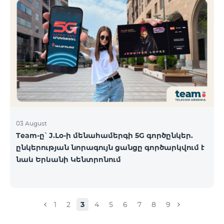
03 August
Team-ը՝ J.Lo-ի մենահամերգի 5G գործընկեր.
ընկերության նորագույն ցանցը գործարկվում է
նաև Երևանի Կենտրոնում
1
2
3
4
5
6
7
8
9