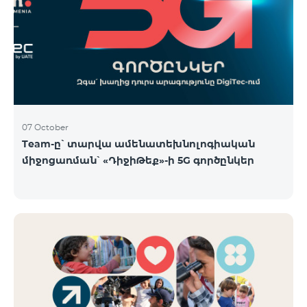
07 October
Team-ը՝ տարվա ամենատեխնոլոգիական
միջոցառման՝ «ԴիջիԹեք»-ի 5G գործընկեր