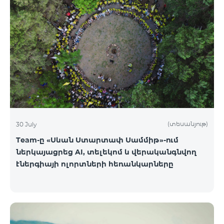
(տեսանյութ)
30 July
Team-ը «Սևան Ստարտափ Սամմիթ»-ում
ներկայացրեց AI, տելեկոմ և վերականգնվող
էներգիայի ոլորտների հեռանկարները