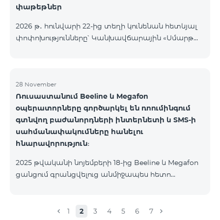
փաթեթներ
2026 թ․ հունվարի 22-ից տեղի կունենան հետևյալ
փոփոխությունները՝ Կանխավճարային «Սմարթ
5500» սակագնային փաթեթը կդադարի գործել, և
բաժանորդների հեռախոսահամարները
կտեղափոխվեն «BeFree 5000 unlimit»
սակագնային փաթեթին, որի շրջանակներում
28 November
Ռուսաստանում Beeline և Megafon
կստանան անսահմանափակ ինտերնետ, 2000
օպերատորները գործարկել են ռոումինգում
րոպե դեպի ՀՀ բոլոր ցանցեր, ԱՄՆ, Կանադա, ՌԴ
գտնվող բաժանորդների ինտերնետի և SMS-ի
Beeline և Tele2 ցանցեր, 500 SMS, 200 ՄԲ
սահմանափակումները հանելու
ռոումինգում, 60 TV ալիք։ «BeFree 5000 unlimit»
հնարավորություն։
սակագնային փաթեթի ամսավճարը կազմում է
5000 դրամ։ Կանխավճարային «Սմարթ 7500»
2025 թվականի նոյեմբերի 18-ից Beeline և Megafon
սակագնային փաթեթը կդադարի գ
ցանցում գրանցվելուց անմիջապես հետո
բաժանորդները ստանում են SMS
հաղորդագրություն՝ հղումով Captcha ստուգման
էջին։ Ստուգումը հաջողությամբ անցնելուց հետո
1
2
3
4
5
6
7