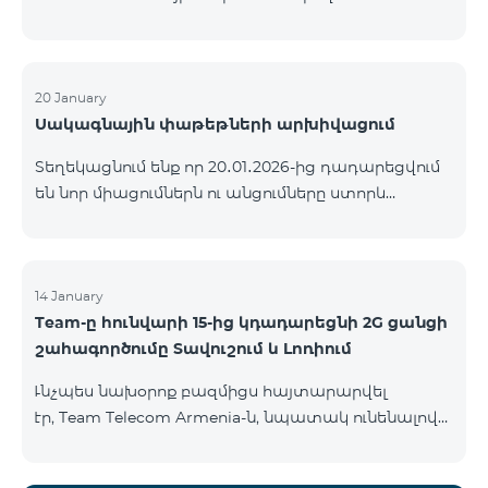
ԿՈՄԲՈ ծառայությունների փաթեթների ալիքների
ցանկում տեղի կունենան փոփոխություններ,
համաձայն որոնց՝ տարածաշրջանային
մուլտիպլեքս հեռուստաալիքները հասանելի
20 January
Սակագնային փաթեթների արխիվացում
կլինեն միայն այն մարզերում, որտեղ դրանց
ցուցադրումը պարտադիր է՝ ըստ կարգավորող
Տեղեկացնում ենք որ 20․01․2026-ից դադարեցվում
մարմինների պահանջների։ Այս փոփոխությունը
են նոր միացումներն ու անցումները ստորև
իրականացվում է հեռուստատեսային հարթակի
ներկայացված ծառայությունների փաթեթներին։
տեխնիկական պարամետրերի թարմացման
ԿՈՄԲՈ 2 Max ԿՈՄԲՈ 2 Plus ԿՈՄԲՈ 2 TV ԿՈՄԲՈ 4
շրջանակներում և համապատասխանում է
Basic 8990 ԿՈՄԲՈ 4 Plus 10990 ԿՈՄԲՈ 4 Max 13990
տեղական հեռարձակման նորմերին։ Ալիքների
14 January
ցանկը ըստ մարզեր
Team-ը հունվարի 15-ից կդադարեցնի 2G ցանցի
շահագործումը Տավուշում և Լոռիում
Ւնչպես նախօրոք բազմիցս հայտարարվել
էր, Team Telecom Armenia-ն, նպատակ ունենալով
էապես բարձրացնել կապի որակը և թվային
միջավայրի անվտանգությունը, կդադարեցնի 2G