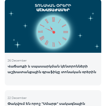
ցանցի շահագործումը: Ցանցի անջատումը տեղի
կունենա փուլային տարբերակով: Առաջին փուլով
ցանցը կանջատվի Տավուշի և Լոռու մարզերում՝
2026թ.-ի հունվարի 15-ից: Ծառայությունների
անխափան հասանելությունն ապահովելու
նպատակով շարունակում է գործել հատուկ
առաջարկ, որը հնարավորություն է ընձեռում ձեռք
բերել նոր տեխնոլոգիաներով աշխատող բջջային
հեռախոսնե
26 December
Վաճառքի և սպասարկման կենտրոնների
աշխատանքային գրաֆիկը տոնական օրերին
22 December
Փակվում են որոշ "Սմարթ" սակագնային