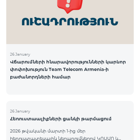
վճարահաշվարկային ընկերությունների կողմից
Team Telecom Armenia-ին առաջարկված
պայմանները ենթադրում էին ծառայությունների
համար էապես ավելի բարձր սակագներ, քան այ
26 January
Վճարումների հնարավորությունների կարևոր
փոփոխություն Team Telecom Armenia-ի
բաժանորդների համար
26 January
Հեռուստաալիքների ցանկի թարմացում
2026 թվականի մարտի 1-ից մեր
հեռուստատեսային ներառումներով ԿՈՍՄՈ և