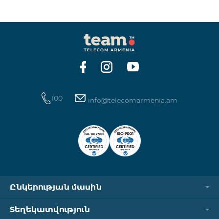
ինտերնետի և SMS ծառայությունների
հասանելիությունը վերականգնվում է ավտոմատ
կերպով։ Խնդրում ենք ուշադրություն դարձնել, որ
Captcha հղումն աշխատում է միայն
համապատասխան օպերատորի բջջային
ցանցին միացված լինելու դեպքում։ Wi-Fi-ը և VPN-
ը պետք է անջատված լինեն, հակառակ դեպքում
նույնականացումը չի կատարվի։ Այս
100
info@telecomarmenia.am
Ընկերության մասին
Տեղեկատվություն