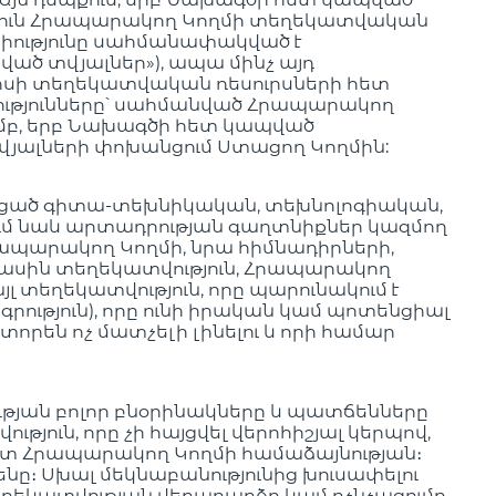
թյուն Հրապարակող Կողմի տեղեկատվական
ելիությունը սահմանափակված է
ած տվյալներ»), ապա մինչ այդ
պիսի տեղեկատվական ռեսուրսների հետ
ությունները՝ սահմանված Հրապարակող
ամբ, երբ Նախագծի հետ կապված
յալների փոխանցում Ստացող Կողմին:
նկացած գիտա-տեխնիկական, տեխնոլոգիական,
ւմ նաև արտադրության գաղտնիքներ կազմող
Հրապարակող Կողմի, նրա հիմնադիրների,
ի մասին տեղեկատվություն, Հրապարակող
լ տեղեկատվություն, որը պարունակում է
ւթյուն), որը ունի իրական կամ պոտենցիալ
տորեն ոչ մատչելի լինելու և որի համար
յան բոլոր բնօրինակները և պատճենները
ն, որը չի հայցվել վերոհիշյալ կերպով,
 ըստ Հրապարակող Կողմի համաձայնության։
ը։ Սխալ մեկնաբանությունից խուսափելու
եղեկատվության վերադարձը կամ ոչնչացումը