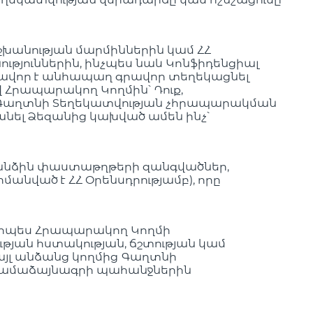
շխանության մարմիններին կամ ՀՀ
ւթյուններին, ինչպես նաև Կոնֆիդենցիալ
րտավոր է անհապաղ գրավոր տեղեկացնել
 Հրապարակող Կողմին՝ Դուք,
մ Գաղտնի Տեղեկատվության չհրապարակման
նել Ձեզանից կախված ամեն ինչ՝
անձին փաստաթղթերի զանգվածներ,
ված է ՀՀ Օրենսդրությամբ), որը
մ որպես Հրապարակող Կողմի
յան հստակության, ճշտության կամ
այլ անձանց կողմից Գաղտնի
ն Համաձայնագրի պահանջներին