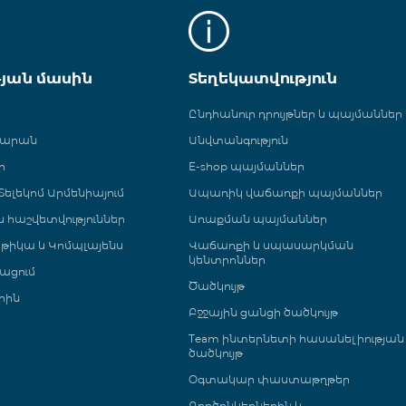
թյան մասին
Տեղեկատվություն
Ընդհանուր դրույթներ և պայմաններ
գարան
Անվտանգություն
ր
E-shop պայմաններ
ելեկոմ Արմենիայում
Ապառիկ վաճառքի պայմաններ
 և հաշվետվություններ
Առաքման պայմաններ
թիկա և Կոմպլայենս
Վաճառքի և սպասարկման
կենտրոններ
ացում
Ծածկույթ
րին
Բջջային ցանցի ծածկույթ
Team ինտերնետի հասանելիության
ծածկույթ
Օգտակար փաստաթղթեր
Գործընկերներին և