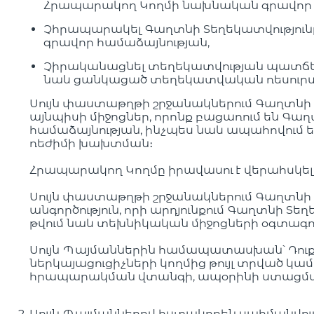
Հրապարակող Կողմի նախնական գրավոր 
Չհրապարակել Գաղտնի Տեղեկատվություն
գրավոր համաձայնության,
Չիրականացնել տեղեկատվության պատճեն
նաև ցանկացած տեղեկատվական ռեսուրսն
Սույն փաստաթղթի շրջանակներում Գաղտնի
այնպիսի միջոցներ, որոնք բացառում են Գ
համաձայնության, ինչպես նաև ապահովում 
ռեժիմի խախտման։
Հրապարակող Կողմը իրավասու է վերահսկե
Սույն փաստաթղթի շրջանակներում Գաղտնի 
անգործություն, որի արդյունքում Գաղտնի Տե
թվում նաև տեխնիկական միջոցների օգտագո
Սույն Պայմաններին համապատասխան՝ Դու
ներկայացուցիչների կողմից թույլ տրված 
հրապարակման վտանգի, ապօրինի ստացմա
Սույն Պայմաններով հստակորեն սահմանվում 