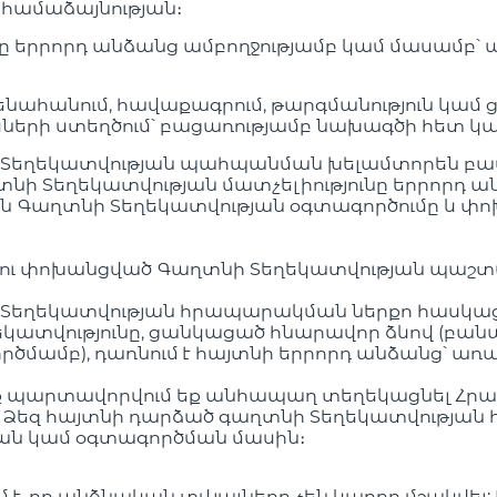
համաձայնության։
ը երրորդ անձանց ամբողջությամբ կամ մասամբ
ահանում, հավաքագրում, թարգմանություն կամ 
երի ստեղծում՝ բացառությամբ նախագծի հետ կ
 Տեղեկատվության պահպանման խելամտորեն բավ
աղտնի Տեղեկատվության մատչելիությունը երրոր
են Գաղտնի Տեղեկատվության օգտագործումը և փ
լու փոխանցված Գաղտնի Տեղեկատվության պաշ
Տեղեկատվության հրապարակման ներքո հասկացվո
ղեկատվությունը, ցանկացած հնարավոր ձևով (բանավո
րծմամբ), դառնում է հայտնի երրորդ անձանց՝ ա
ք պարտավորվում եք անհապաղ տեղեկացնել Հրա
կամ Ձեզ հայտնի դարձած գաղտնի Տեղեկատվութ
ն կամ օգտագործման մասին։
է, որ անձնական տվյալները չեն կարող մշակվել: