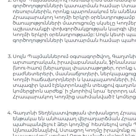
գործողությունների կատարման համար Ստա
ռեսուրսներին, որոնք պարունակում են անձ
Հրապարակող Կողմի երկրի օրենսդրությամբ 
ծառայությունների մատուցումը սկսելը Կո
աշխատանքի փոխգործակցության կարգի վերա
Կողմի երկրի օրենսդրությամբ: Սույն կետի
գործողությունների կատարման համար պահ
Սույն Պայմաններում օգտագործվող, Գաղտն
արտադրական, իրավաբանական, ֆինանսա-տն
(նոու-հաու) (ներառյալ փաստաթղթեր, որոնք
բաժնետերերի, մասնաճյուղերի, ներկայացուցչ
Կողմի հաճախորդների և կապալառուների, ինչ
տպագիր կամ էլեկտրոնային տեսքով գաղտնի
կոմերցիոն արժեք՝ ի շնորհիվ նրա՝ երրորդ 
Հրապարակող Կողմից սահմանված է կոմերցի
Գաղտնի Տեղեկատվության փոխանցող Հրապ
ենթակա են անհապաղ վերադարձման Հրապարա
պահպանվելու է Ձեր կողմից՝ հետևելով սույ
Այնուամենայնիվ, Ստացող Կողմը իրավունք 
նպատակով՝ սույնով Դուք համաձայնվում ե