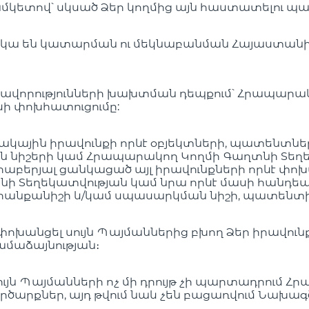
ամկետով՝ սկսած Ձեր կողմից այն հաստատելու պա
թակա են կատարման ու մեկնաբանման Հայաստանի
տավորությունների խախտման դեպքում՝ Հրապարակ
ի փոխհատուցումը:
նակային իրավունքի որևէ օբյեկտների, պատենտնե
 նիշերի կամ Հրապարակող Կողմի Գաղտնի Տեղե
երյալ ցանկացած այլ իրավունքների որևէ փոխանցո
նի Տեղեկատվության կամ նրա որևէ մասի հանդեպ 
պրանքանիշի և/կամ սպասարկման նիշի, պատենտի
 չփոխանցել սույն Պայմաններից բխող Ձեր իրավո
մաձայնության։
ույն Պայմանների ոչ մի դրույթ չի պարտադրում 
գործարքներ, այդ թվում նաև չեն բացառվում Նախ