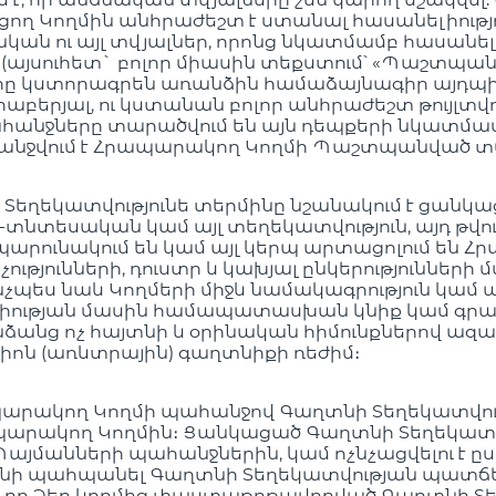
ցող Կողմին անհրաժեշտ է ստանալ հասանելիու
նական ու այլ տվյալներ, որոնց նկատմամբ հասան
(այսուհետ` բոլոր միասին տեքստում՝ «Պաշտպանվ
ղմերը կստորագրեն առանձին համաձայնագիր այդ
բերյալ, ու կստանան բոլոր անհրաժեշտ թույլտվ
 պահանջները տարածվում են այն դեպքերի նկատմ
անջվում է Հրապարակող Կողմի Պաշտպանված տվ
ի Տեղեկատվությունե տերմինը նշանակում է ցա
տեսական կամ այլ տեղեկատվություն, այդ թվո
 պարունակում են կամ այլ կերպ արտացոլում են 
ությունների, դուստր և կախյալ ընկերություններ
պես նաև Կողմերի միջև նամակագրություն կամ այ
ության մասին համապատասխան կնիք կամ գրագրո
անձանց ոչ հայտնի և օրինական հիմունքներով ազա
ոն (առևտրային) գաղտնիքի ռեժիմ։
արակող Կողմի պահանջով Գաղտնի Տեղեկատվութ
կող Կողմին։ Ցանկացած Գաղտնի Տեղեկատվությու
ն Պայմանների պահանջներին, կամ ոչնչացվելու է
ունի պահպանել Գաղտնի Տեղեկատվության պատճեն
նք, որ Ձեր կողմից փաստաթղթավորված Գաղտնի Տ