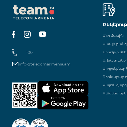
Ընկերու
Մեր մասին
Կապի թան
100
Նորություննե
Աշխատանք Տ
info@telecomarmenia.am
Արդյունքներ
Գործարար Է
Կայուն զարգ
Բաժնետերե