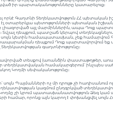
ապված իր պարտականությունները կատարելուց։
լ որևէ Գաղտնի Տեղեկատվություն ՀՀ պետական ի
էլ օտարերկյա պետությունների պետական իշխանո
ամբ լիազորված այլ մարմիններին, ապա Դուք պա
Տվյալ դեպքում, պատշաճ կերպով տեղեկացնելով
 սույն կետին համապատասխան, չեք համարվու
ապարակման դեպքում Դուք պարտավորվում եք ա
եղեկատվության գաղտնիությունը։
թավորված տեսքով (առանձին փաստաթղթեր, առ
եղեկատվական համակարգերում՝ ինչպես սահման
ակող Կողմի սեփականությունը։
՝ սույն Պայմանների ոչ մի դրույթ չի հադիսանու
ղեկատվության կազմում ընդգրկված տեղեկատվութ
ղմը չի կրում պատասխանատվություն Ձեզ կամ 
րի համար, որոնց այն կարող է փոխանցվել սույ