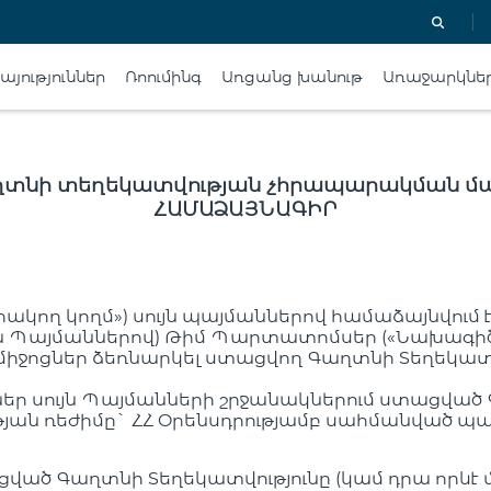
յություններ
Ռոումինգ
Առցանց խանութ
Առաջարկնե
տնի տեղեկատվության չհրապարակման մ
ՀԱՄԱՁԱՅՆԱԳԻՐ
րակող կողմ») սույն պայմաններով համաձայնվում
ւյն Պայմաններով) Թիմ Պարտատոմսեր («Նախագիծ»
իջոցներ ձեռնարկել ստացվող Գաղտնի Տեղեկատ
ներ սույն Պայմանների շրջանակներում ստացվ
յան ռեժիմը` ՀՀ Օրենսդրությամբ սահմանված
ած Գաղտնի Տեղեկատվությունը (կամ դրա որևէ 