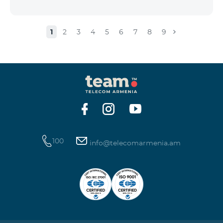
1
2
3
4
5
6
7
8
9
100
info@telecomarmenia.am