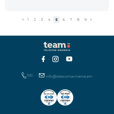
1
2
3
4
5
6
7
8
9
100
info@telecomarmenia.am