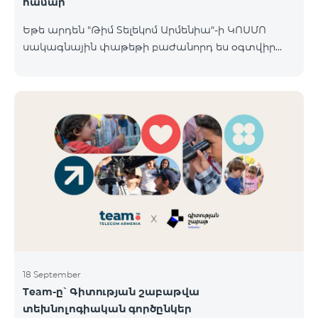
համար
Եթե արդեն "Թիմ Տելեկոմ Արմենիա"-ի ԿՈՍՄՈ
սակագնային փաթեթի բաժանորդ ես օգտվիր
հատուկ առաջարկից տան խելացի
սարքավորումների համար։ Ավտոմատացրու
լուսովորությունը, ջեռուցումը, անվտանգությունը՝
մեկ հպումով ու անսպառ ինտերնետով Smart
Place-ի Aqara սարքավորումներով։ ԿՈՍՄՈ
ծառայությունների փաթեթների գործող բոլոր
բաժանորդները ունեն հնարավորություն ձեռք
բերելու Aqara ապրանքանիշի խելացի
սարքավորումները հատուկ պայմաններով։
Սարքավորումները հասանելի են HomPlex-ի team
Place խանութ սրահում, Հյուսիսային Պողոտա 4
18 September
Team-ը՝ Գիտության շաբաթվա
տեխնոլոգիական գործընկեր