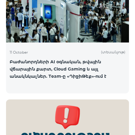
ԿՈՍՄՈ 3 TV փաթեթը․ Ինտերնետ. Մինչև 50 Մբիթ/
վ արագություն։ TV. Մինչև 80 TV ալիք՝ TeamTv
Smart հավելվածով Ֆիքսված հեռախոսակապ.
180 րոպե դեպի Team ֆիքսված ցանց։ Սույն
սակագնային փաթեթում ներառվա
(տեսանյութ)
11 October
Բաժանորդների AI օգնական, թվային
վճարային քարտ, Cloud Gaming և այլ
անակնկալներ. Team-ը «ԴիջիԹեք»-ում է