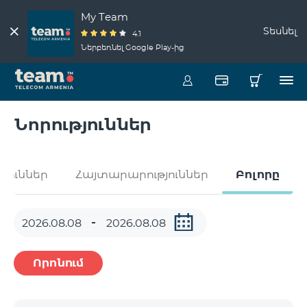
My Team
Տեսնել
4.1
Ներբեռնել Google Play-ից
Նորություններ
թյուններ
Հայտարարություններ
Բոլորը
Որոնում