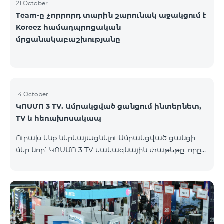
21 October
Team-ը չորրորդ տարին շարունակ աջակցում է
Koreez համադպրոցական
մրցանակաբաշխությանը
14 October
ԿՈՍՄՈ 3 TV. Ամրակցված ցանցում ինտերնետ,
TV և հեռախոսակապ
Ուրախ ենք ներկայացնելու Ամրակցված ցանցի
մեր նոր՝ ԿՈՍՄՈ 3 TV սակագնային փաթեթը, որը
միավորում է ինտերնետը, TV-ն և ֆիքսված
հեռախոսակապը՝ առաջարկելով
ժամանակակից լուծումներ յուրաքանչյուր տան
համար, որը հասանելի կլինի Վարդենիս և
Գավառ քաղաքներում մինչև 15․11․2025
ներառյալ։Ի՞նչ է ներառում Ամրակցված ցանցի