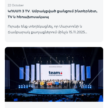
22 October
ԿՈՍՄՈ 3 TV․ Ամրակցված ցանցում ինտերնետ,
TV և հեռախոսակապ
Ուրախ ենք տեղեկացնել, որ Մարտունի և
Ճամբարակ քաղաքներում մինչև 15․11․2025
ներառյալ հասանելի կլինի՝ ԿՈՍՄՈ 3 TV
սակագնային փաթեթը։ Ի՞նչ է ներառում ԿՈՍՄՈ
3 TV փաթեթը․ Ինտերնետ. Մինչև 50 Մբիթ/վ
արագություն։ Մինչև 80 TV ալիք՝ TeamTv Smart
հավելվածով: Ֆիքսված հեռախոսակապ. 180
րոպե դեպի Team ֆիքսված ցանց։ Սույն
սակագնային փաթեթում ներառված
հեռուստատեսության ծառայությունը
տրամադրվում է առանց TV սարքի՝ TeamTV Smart
հավելվածի միջոցով։ Սակագնային փաթեթի
արժեքները ներկայացվա