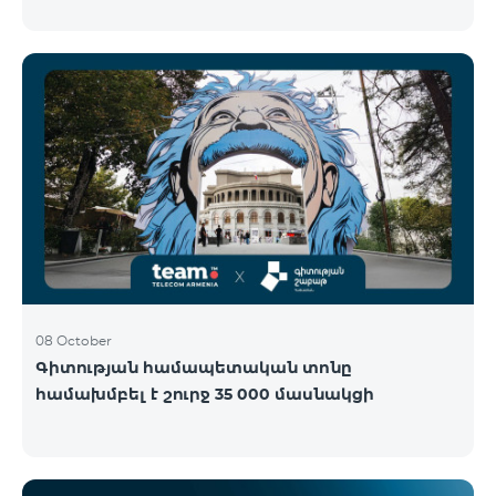
Կենտրոնում՝ միացեք ԿՈՍՄՈ 4 12500, ԿՈՍՄՈ 4
16500 կամ ԿՈՍՄՈ 4 Մարզային 9900 սակագնային
փաթեթներից որևէ մեկին 12 ամիս
բաժանորդագրությամբ և ստացեք
հնարավորություն ձեռք բերել AQARA Խելացի Տան
համակարգերը ընդամենը 2 դրամով․ AQARA
Խելացի Տեսախցիկ E1 (Smart Camera E1) AQARA
Ղեկավարման Սարք M100 (Hub M100) Միանալու
համար պարզապես պետք է անձնագրով
մոտենալ տաղավար։ Առաջարկը գործում է միայն
նոր միացող բաժանորդ
08 October
Գիտության համապետական տոնը
համախմբել է շուրջ 35 000 մասնակցի