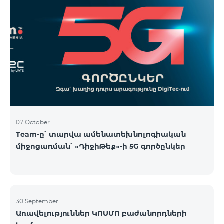
07 October
Team-ը՝ տարվա ամենատեխնոլոգիական
միջոցառման՝ «ԴիջիԹեք»-ի 5G գործընկեր
30 September
Առավելություններ ԿՈՍՄՈ բաժանորդների