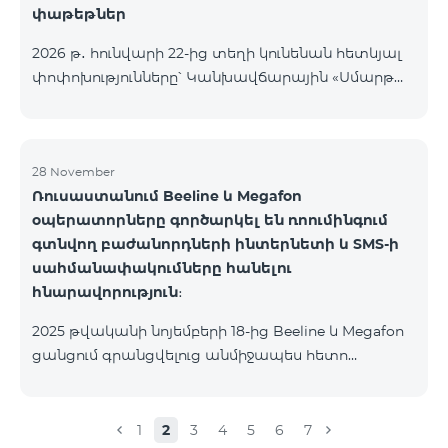
փաթեթներ
2026 թ․ հունվարի 22-ից տեղի կունենան հետևյալ
փոփոխությունները՝ Կանխավճարային «Սմարթ
5500» սակագնային փաթեթը կդադարի գործել, և
բաժանորդների հեռախոսահամարները
կտեղափոխվեն «BeFree 5000 unlimit»
սակագնային փաթեթին, որի շրջանակներում
28 November
Ռուսաստանում Beeline և Megafon
կստանան անսահմանափակ ինտերնետ, 2000
օպերատորները գործարկել են ռոումինգում
րոպե դեպի ՀՀ բոլոր ցանցեր, ԱՄՆ, Կանադա, ՌԴ
գտնվող բաժանորդների ինտերնետի և SMS-ի
Beeline և Tele2 ցանցեր, 500 SMS, 200 ՄԲ
սահմանափակումները հանելու
ռոումինգում, 60 TV ալիք։ «BeFree 5000 unlimit»
հնարավորություն։
սակագնային փաթեթի ամսավճարը կազմում է
5000 դրամ։ Կանխավճարային «Սմարթ 7500»
2025 թվականի նոյեմբերի 18-ից Beeline և Megafon
սակագնային փաթեթը կդադարի գ
ցանցում գրանցվելուց անմիջապես հետո
բաժանորդները ստանում են SMS
հաղորդագրություն՝ հղումով Captcha ստուգման
էջին։ Ստուգումը հաջողությամբ անցնելուց հետո
1
2
3
4
5
6
7