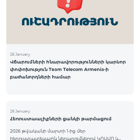
վճարահաշվարկային ընկերությունների կողմից
Team Telecom Armenia-ին առաջարկված
պայմանները ենթադրում էին ծառայությունների
համար էապես ավելի բարձր սակագներ, քան այ
26 January
Վճարումների հնարավորությունների կարևոր
փոփոխություն Team Telecom Armenia-ի
բաժանորդների համար
26 January
Հեռուստաալիքների ցանկի թարմացում
2026 թվականի մարտի 1-ից մեր
հեռուստատեսային ներառումներով ԿՈՍՄՈ և