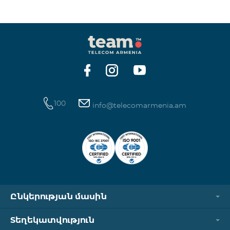
ինտերնետի և SMS ծառայությունների
հասանելիությունը վերականգնվում է ավտոմատ
կերպով։ Խնդրում ենք ուշադրություն դարձնել, որ
Captcha հղումն աշխատում է միայն
համապատասխան օպերատորի բջջային
ցանցին միացված լինելու դեպքում։ Wi-Fi-ը և VPN-
ը պետք է անջատված լինեն, հակառակ դեպքում
նույնականացումը չի կատարվի։ Այս
100
info@telecomarmenia.am
Ընկերության մասին
Տեղեկատվություն