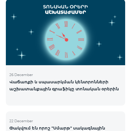
ցանցի շահագործումը: Ցանցի անջատումը տեղի
կունենա փուլային տարբերակով: Առաջին փուլով
ցանցը կանջատվի Տավուշի և Լոռու մարզերում՝
2026թ.-ի հունվարի 15-ից: Ծառայությունների
անխափան հասանելությունն ապահովելու
նպատակով շարունակում է գործել հատուկ
առաջարկ, որը հնարավորություն է ընձեռում ձեռք
բերել նոր տեխնոլոգիաներով աշխատող բջջային
հեռախոսնե
26 December
Վաճառքի և սպասարկման կենտրոնների
աշխատանքային գրաֆիկը տոնական օրերին
22 December
Փակվում են որոշ "Սմարթ" սակագնային