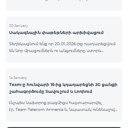
ԿՈՄԲՈ ծառայությունների փաթեթների ալիքների
ցանկում տեղի կունենան փոփոխություններ,
համաձայն որոնց՝ տարածաշրջանային
մուլտիպլեքս հեռուստաալիքները հասանելի
20 January
Սակագնային փաթեթների արխիվացում
կլինեն միայն այն մարզերում, որտեղ դրանց
ցուցադրումը պարտադիր է՝ ըստ կարգավորող
Տեղեկացնում ենք որ 20․01․2026-ից դադարեցվում
մարմինների պահանջների։ Այս փոփոխությունը
են նոր միացումներն ու անցումները ստորև
իրականացվում է հեռուստատեսային հարթակի
ներկայացված ծառայությունների փաթեթներին։
տեխնիկական պարամետրերի թարմացման
ԿՈՄԲՈ 2 Max ԿՈՄԲՈ 2 Plus ԿՈՄԲՈ 2 TV ԿՈՄԲՈ 4
շրջանակներում և համապատասխանում է
Basic 8990 ԿՈՄԲՈ 4 Plus 10990 ԿՈՄԲՈ 4 Max 13990
տեղական հեռարձակման նորմերին։ Ալիքների
14 January
ցանկը ըստ մարզեր
Team-ը հունվարի 15-ից կդադարեցնի 2G ցանցի
շահագործումը Տավուշում և Լոռիում
Ւնչպես նախօրոք բազմիցս հայտարարվել
էր, Team Telecom Armenia-ն, նպատակ ունենալով
էապես բարձրացնել կապի որակը և թվային
միջավայրի անվտանգությունը, կդադարեցնի 2G