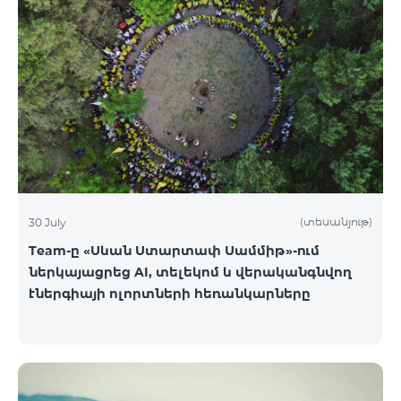
(տեսանյութ)
30 July
Team-ը «Սևան Ստարտափ Սամմիթ»-ում
ներկայացրեց AI, տելեկոմ և վերականգնվող
էներգիայի ոլորտների հեռանկարները