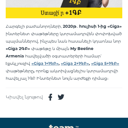
Հարգելի բաժանորդների,
2020թ․ հուլիսի 1-ից
«Giga»
ինտերնետ փաթեթները կտրամադրվեն փոփոխված
պայմաններով, ինչպես նաև հասանելի կդառնա նոր
«Giga 2ԳԲ»
փաթեթը և միայն
My Beeline
Armenia
հավելվածի օգտատերերի համար՝
էքսկլյուզիվ
«Giga 1+1ԳԲ»
,
«Giga 2+1ԳԲ»
,
«Giga 5+1ԳԲ»
փաթեթները
,
որոնք ակտիվացնելիս կտրամադրվի
հավելյալ 1ԳԲ Ինտերնետ նույն արժեքի դիմաց։
Կիսվել նյութով