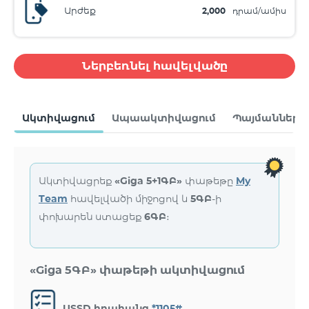
Արժեք
2,000
դրամ/ամիս
Ներբեռնել հավելվածը
Ակտիվացում
Ապաակտիվացում
Պայմաններ
Ակտիվացրեք
«Giga 5+1ԳԲ»
փաթեթը
My
Team
հավելվածի միջոցով և
5ԳԲ
-ի
փոխարեն ստացեք
6ԳԲ
։
«Giga 5ԳԲ» փաթեթի ակտիվացում
USSD հրահանգ
*1105#