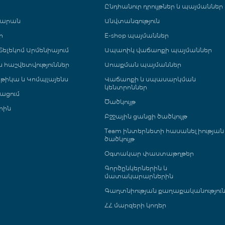
Ընդհանուր դրույթներ և պայմաններ
գարան
Անվտանգություն
ր
E-shop պայմաններ
ելեկոմ Արմենիայում
Ապառիկ վաճառքի պայմաններ
 և հաշվետվություններ
Առաքման պայմաններ
թիկա և Կոմպլայենս
Վաճառքի և սպասարկման
կենտրոններ
ացում
Ծածկույթ
րին
Բջջային ցանցի ծածկույթ
Team ինտերնետի հասանելիության
ծածկույթ
Օգտակար փաստաթղթեր
Գործընկերներին և
մատակարարներին
Գաղտնիության քաղաքականությու
ՀՀ մարզերի կոդեր