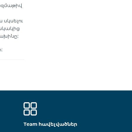
բազմաթիվ
 սկսելու
նակակից
տախինը:
:
Team հավելվածներ