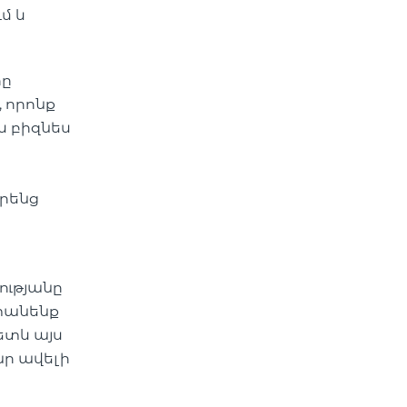
մ և
րը
 որոնք
 բիզնես
իրենց
ւթյանը
տանենք
ետև այս
ր ավելի