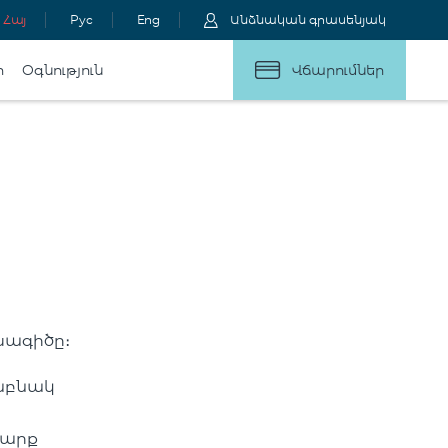
Հայ
Рус
Eng
Անձնական գրասենյակ
ր
Օգնություն
Վճարումներ
խագիծը։
զաբնակ
շարք