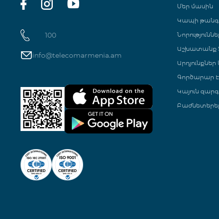
Մեր մասին
Կապի թան
100
Նորություննե
Աշխատանք Տ
info@telecomarmenia.am
Արդյունքներ
Գործարար Է
Կայուն զարգ
Բաժնետերե