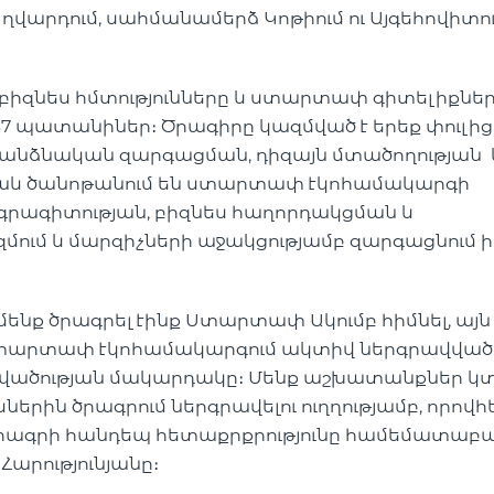
ղվարդում, սահմանամերձ Կոթիում ու Այգեհովիտու
բիզնես հմտությունները և ստարտափ գիտելիքնե
37 պատանիներ։ Ծրագիրը կազմված է երեք փուլից,
ձնական զարգացման, դիզայն մտածողության և
նաև ծանոթանում են ստարտափ էկոհամակարգի
գրագիտության, բիզնես հաղորդակցման և
զմում և մարզիչների աջակցությամբ զարգացնում 
ենք ծրագրել էինք Ստարտափ Ակումբ հիմնել, այն
արտափ էկոհամակարգում ակտիվ ներգրավվածո
կվածության մակարդակը։ Մենք աշխատանքներ կ
րին ծրագրում ներգրավելու ուղղությամբ, որովհ
ծրագրի հանդեպ հետաքրքրությունը համեմատաբա
Հարությունյանը։