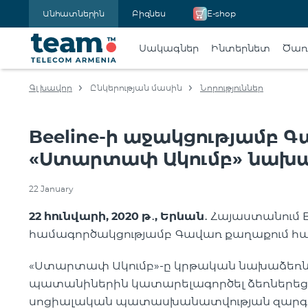
Անհատներին
Բիզնես
E-shop
Սակագներ
Ինտերնետ
Ծառա
Գլխավոր
Ընկերության մասին
Նորություններ
Beeline-ի աջակցությամբ 
«Ստարտափ Ակումբ» նախ
22 January
22 հունվարի, 2020 թ
․
, Երևան
․
Հայաստանում B
համագործակցությամբ Գավառ քաղաքում հա
«Ստարտափ Ակումբ»-ը կրթական նախաձեռնու
պատանիներին կատարելագործել ձեռներեցու
սոցիալական պատասխանատվության զարգացմ