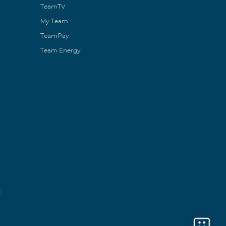
TeamTV
My Team
TeamPay
Team Energy
ն