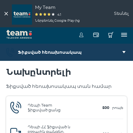
My Team
Տեսնել
4.1
Ներբեռնել Google Play-ից
Ֆիքսված հեռախոսակապ
Նախընտրելի
Ֆիքսված հեռախոսակապ տան համար
Դեպի Team
500
րոպե
ֆիքսված ցանց
Դեպի ՀՀ ֆիքսված և
բջջային ցանցեր,