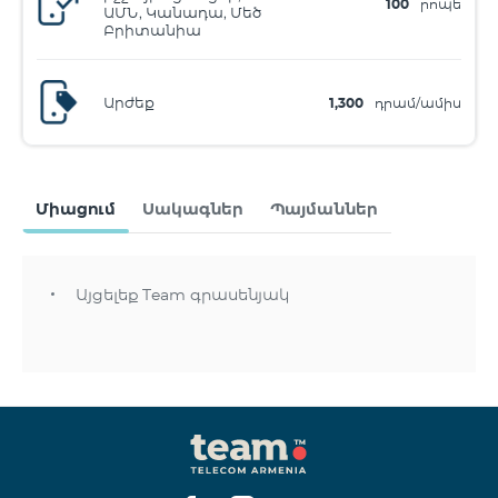
100
րոպե
ԱՄՆ, Կանադա, Մեծ
Բրիտանիա
Արժեք
1,300
դրամ/ամիս
Միացում
Սակագներ
Պայմաններ
Այցելեք Team գրասենյակ