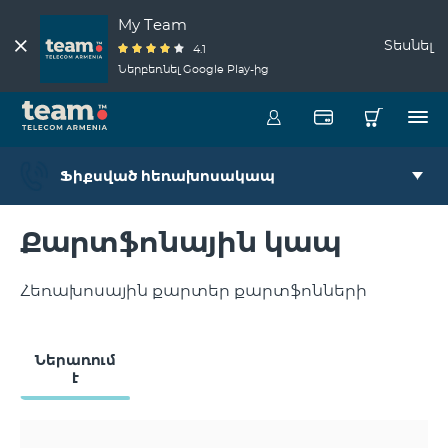
My Team
Տեսնել
4.1
Ներբեռնել Google Play-ից
Ֆիքսված հեռախոսակապ
Քարտֆոնային կապ
Հեռախոսային քարտեր քարտֆոնների
Ներառում
է