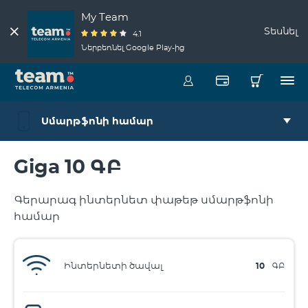
My Team
Տեսնել
4.1
Ներբեռնել Google Play-ից
Սմարթֆոնի համար
Giga 10 ԳԲ
Գերարագ ինտերնետ փաթեթ սմարթֆոնի
համար
Ինտերնետի ծավալ
10
ԳԲ