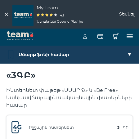
My Team
Տեսնել
4.1
Ներբեռնել Google Play-ից
Սմարթֆոնի համար
«3ԳԲ»
Ինտերնետ փաթեթ «ՍՄԱՐԹ» և «Be Free»
կանխավճարային սակագնային փաթեթների
համար
Բջջային ինտերնետ
3
ԳԲ