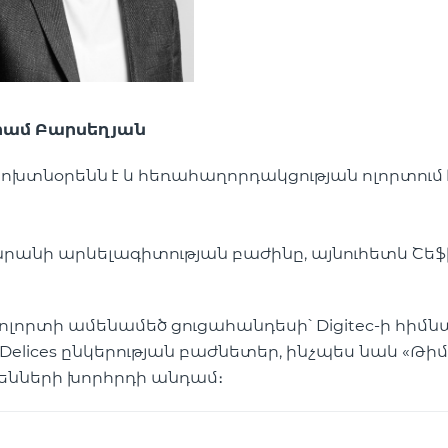
րամ Բարսեղյան
փոխտնօրենն է և հեռահաղորդակցության ոլորտում 
րանի արևելագիտության բաժինը, այնուհետև Շեֆ
որտի ամենամեծ ցուցահանդեսի՝ Digitec-ի հիմն
Delices ընկերության բաժնետեր, ինչպես նաև «Թիմ 
րենների խորհրդի անդամ։