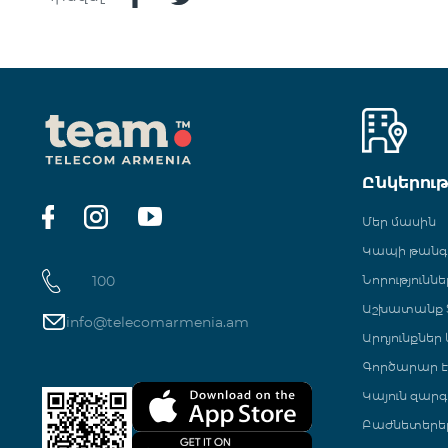
Ընկերու
Մեր մասին
Կապի թան
100
Նորություննե
Աշխատանք Տ
info@telecomarmenia.am
Արդյունքներ
Գործարար Է
Կայուն զարգ
Բաժնետերե