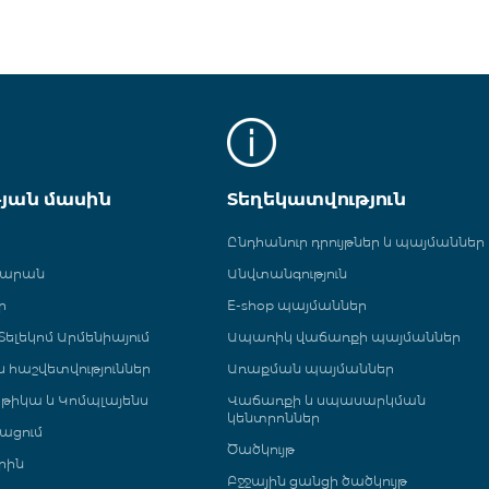
թյան մասին
Տեղեկատվություն
Ընդհանուր դրույթներ և պայմաններ
գարան
Անվտանգություն
ր
E-shop պայմաններ
ելեկոմ Արմենիայում
Ապառիկ վաճառքի պայմաններ
 և հաշվետվություններ
Առաքման պայմաններ
թիկա և Կոմպլայենս
Վաճառքի և սպասարկման
կենտրոններ
ացում
Ծածկույթ
րին
Բջջային ցանցի ծածկույթ