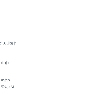
է ավելի
իլդի
ադիր
Փեյ» և