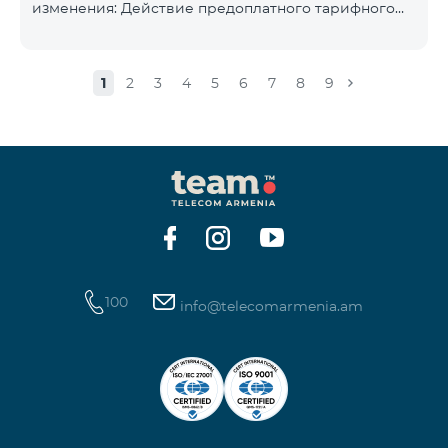
изменения: Действие предоплатного тарифного
плана «Смарт 5500» будет прекращёно, а
телефонные номера абонентов будут переведены
на тарифный план «BeFree 5000 unlimit», который
1
2
3
4
5
6
7
8
9
включает безлимитный интернет, 2000 минут на
все сети Армении, США, Канады, Beeline РФ и Tele2,
500 SMS, 200 МБ в роуминге, 60 TV каналов.
Ежемесячная абонентская плата за тарифный план
«BeFree 5000 unlimit» составляет 5000 драм.
Действие предоплатного тарифного плана «Смарт
100
info@telecomarmenia.am