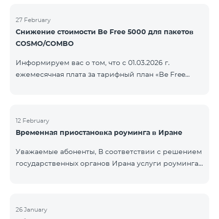
COSMO/COMBO» ежеме
голосовой связи и SMS остаются доступными.
Дополнительная информация будет
27 February
Снижение стоимости Be Free 5000 для пакетов
предоставлена в случае изменения ситуации.
COSMO/COMBO
Благодарим за понимание.
Информируем вас о том, что с 01.03.2026 г.
ежемесячная плата за тарифный план «Be Free
5000», доступный на специальных условиях для
пакетов услуг COSMO/COMBO, будет снижена с
4000 драмов до 3500 драмов. Подключиться к
тарифному плану могут все абоненты с активной
12 February
Временная приостановка роуминга в Иране
подпиской на пакеты услуг COSMO или COMBO. С
подробностями тарифного плана можно
Уважаемые абоненты, В соответствии с решением
ознакомиться здесь.
государственных органов Ирана услуги роуминга
на территории страны временно приостановлены
всеми операторами связи. Данное ограничение
введено иранской стороной и не находится под
контролем нашей компании. В настоящее время
26 January