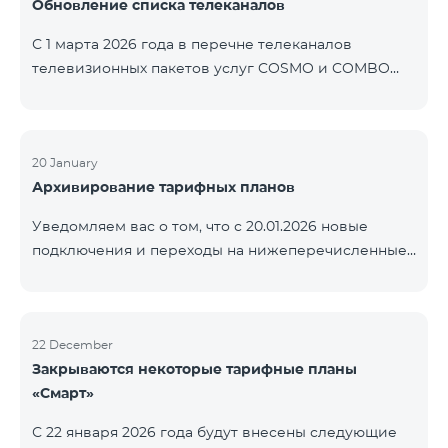
Обновление списка телеканалов
точные сроки восстановления услуг неизвестны.
Дополнительная информация будет
С 1 марта 2026 года в перечне телеканалов
предоставлена по мере изменения ситуации.
телевизионных пакетов услуг COSMO и COMBO
Благодарим за понимание.
будут внесены изменения. В соответствии с
данными изменениями региональные
мультиплексные телеканалы будут доступны
только в тех регионах, где их трансляция является
20 January
Архивирование тарифных планов
обязательной. Данные изменения реализуются в
рамках обновления технических параметров
Уведомляем вас о том, что с 20.01.2026 новые
телевизионной платформы и полностью
подключения и переходы на нижеперечисленные
соответствуют нормам местного вещания.
тарифные планы будут приостановлены. COMBO 2
Перечень телеканалов по регионам приведён
Max COMBO 2 Plus COMBO 2 TV COMBO 4 Basic
ниже.
8990 COMBO 4 Plus 10990
ЕреванКотайкГегаркуникАраратАрмавирЛор
22 December
Закрываются некоторые тарифные планы
«Смарт»
С 22 января 2026 года будут внесены следующие