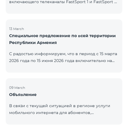
включающего телеканалы FastSport 1 и FastSport 2,
доступных в TeamTV, прекращена. С 20 апреля
текущего года будет остановлена и трансляция
указанных телеканалов. Изменение связано с
решением вещателя. По вопросам или для
13 March
Специальное предложение по всей территории
получения дополнительной информации просим
Республики Армения
обращаться в компанию «Фаст Медиа».
С радостью информируем, что в период с 15 марта
2026 года по 15 июня 2026 года включительно на
всей территории Республики Армения действуют
специальные условия․ Тарифные пакеты COSMO 4
12500, COSMO 4 16500 и COSMO 4 9900
Региональный будут доступны со скидкой 25% при
09 March
Объявление
подключении на 12 месяцев с автоматическим
продлением ещё на 12 месяцев. Тарифный
В связи с текущей ситуацией в регионе услуги
пакет COMBO 4 9900 также предоставляется со
мобильного интернета для абонентов,
скидкой 25% сроком на 12 месяцев. Кроме того, для
находящихся в роуминге в Кувейте, временно
тарифного пакета «Be Free 5000 для
приостановлены местными операторами. Услуги