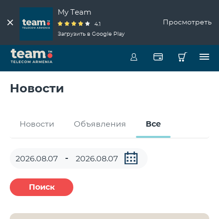
My Team
Просмотреть
4.1
Загрузить в Google Play
Новости
Новости
Объявления
Все
Поиск