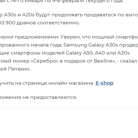
ая с 14-го января по 9-е февраля текущего года.
y А30s и А20s будут продолжать продаваться по вы
103 900 драмов соответственно.
ресными предложениями. Уверен, что мощный смартфо
рованного начала года. Samsung Galaxy А30s проде
щие смартфоны моделей Galaxy A50, A40 или А30s
ый номер «Серебро» в подарок от Beeline», - сказал
ей Пятахин.
чить на странице онлайн магазина
E-shop
.
ложения не предоставляются.