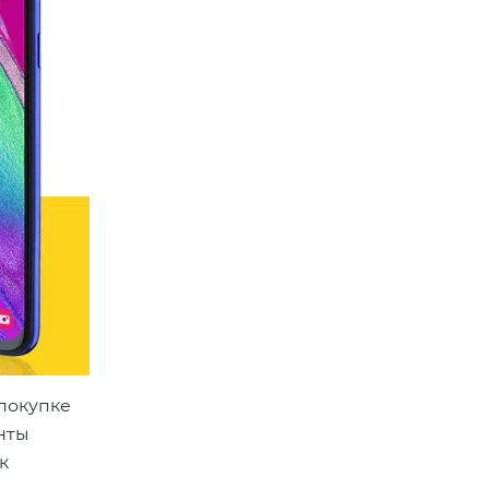
 покупке
нты
к