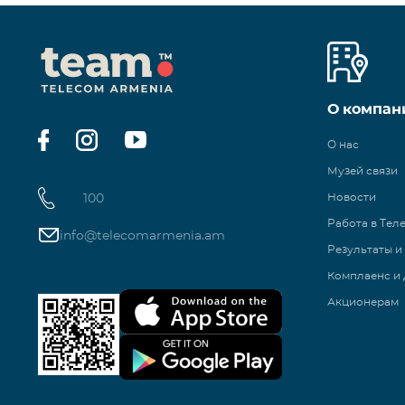
О компан
О нас
Музей связи
100
Новости
Работа в Тел
info@telecomarmenia.am
Результаты и
Комплаенс и 
Акционерам