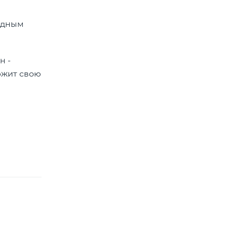
годным
н -
ржит свою