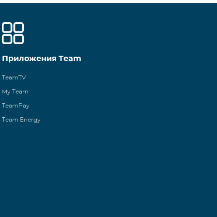
Приложения Team
TeamTV
My Team
TeamPay
Team Energy