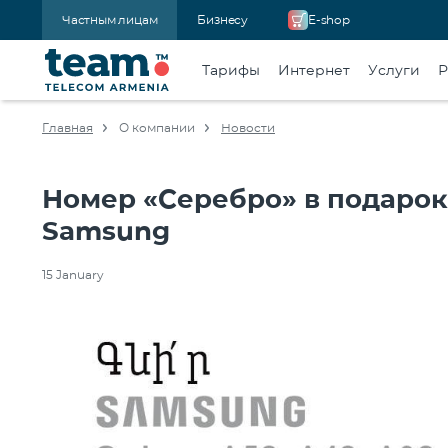
Частным лицам
Бизнесу
E-shop
Тарифы
Интернет
Услуги
Р
Главная
О компании
Новости
Номер «Серебро» в подарок
Samsung
15 January